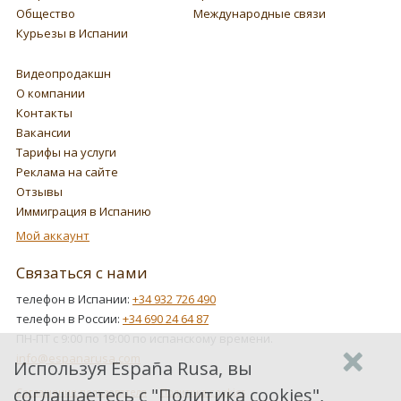
Общество
Международные связи
Курьезы в Испании
Видеопродакшн
О компании
Контакты
Вакансии
Тарифы на услуги
Реклама на сайте
Отзывы
Иммиграция в Испанию
Мой аккаунт
Связаться с нами
телефон в Испании:
+34 932 726 490
телефон в России:
+34 690 24 64 87
ПН-ПТ с 9:00 по 19:00 по испанскому времени.
info@espanarusa.com
Используя España Rusa, вы
соглашаетесь с "
Политика cookies
",
Соглашение пользователя
Политика cookies