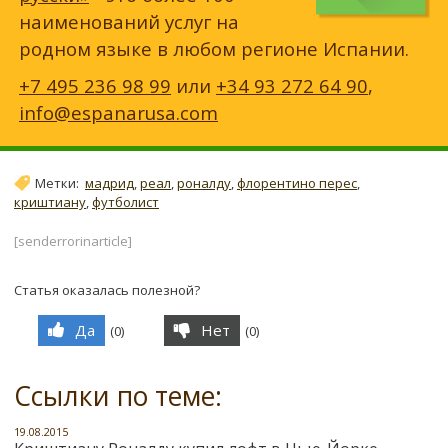
наименований услуг на
родном языке в любом регионе Испании.
+7 495 236 98 99
или
+34 93 272 64 90
,
info@espanarusa.com
Метки:
мадрид
,
реал
,
роналду
,
флорентино перес
,
криштиану
,
футболист
[senderrorinarticle]
Статья оказалась полезной?
Да
Нет
(
0
)
(
0
)
Ссылки по теме:
19.08.2015