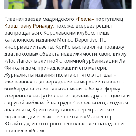
Главная звезда мадридского
«Реала»
португалец
Криштиану Роналду
, похоже, всерьез решил
распрощаться с Королевским клубом, пишет
каталонское издание Mundo Deportivo. По
информации газеты, КриРо выставил на продажу
два люксовых объекта недвижимости: свою виллу
«Лос Лагос» в элитной столичной урбанизации Ла
Финка и дом, принадлежащий его матери.
Журналисты издания полагают, что этот шаг –
«железное» подтверждение намерений главного
бомбардира «сливочных» сменить белую форму
«меренгес» на футбольное одеяние другого цвета и
с другой эмблемой на груди. Скорее всего, сходятся
аналитики, Криштиану вновь перекрасится в
«красные дьяволы»
–
вернется в «Манчестер
Юнайтед», из которого несколько лет назад он и
пришел в «Реал».