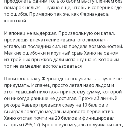
преодолеть одним только своим выступлением без
помарок нельзя – нужно еще, чтобы и соперник где-
то ошибся. Примерно так же, как Фернандес в
короткой.
И японец не выдержал. Произвольную он катал,
производя впечатление «выжатого лимона» -
устало, из последних сил, на пределе возможностей.
Мелкие ошибочки и крупный срыв
Ханю
на одном
из тройных прыжков дали испанцу шанс. Которым
тот не замедлил воспользоваться.
Произвольная у Фернандеса получилась – лучше не
придумать. Испанец просто летал надо льдом и
этот «высший пилотаж» принес ему сумму, которой
он никогда раньше не достигал. Прежний личный
рекорд Хавьер превысил сразу на 10 баллов и
выиграл золотую медаль мирового первенства.
Ханю отстал почти на 20 баллов и финишировал
вторым (295,17). Бронзовую медаль получил китаец