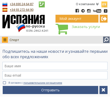
Españ
+34 690 24 64 87
О компании
+34 93 272 64 90
Мой аккаунт
Заказать услуги
ISSN–2462-4241
Спорт
Новости
Подпишитесь на наши новости и узнавайте первыми
Интервью
обо всех предложениях
Фото
Видео Ruso.TV
BCN life
Я согласен с
пользовательским соглашением
Сервис на немецком
Отправить