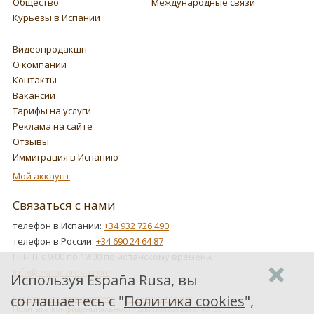
Общество
Международные связи
Курьезы в Испании
Видеопродакшн
О компании
Контакты
Вакансии
Тарифы на услуги
Реклама на сайте
Отзывы
Иммиграция в Испанию
Мой аккаунт
Связаться с нами
телефон в Испании:
+34 932 726 490
телефон в России:
+34 690 24 64 87
ПН-ПТ с 9:00 по 19:00 по испанскому времени.
info@espanarusa.com
Используя España Rusa, вы
соглашаетесь с "
Политика cookies
",
Соглашение пользователя
Политика cookies
Политика конфиденциальности для пользователей ЕС