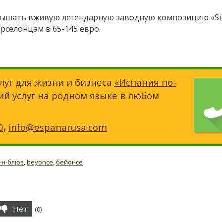
лышать вживую легендарную заводную композицию «Si
арселонцам в 65-145 евро.
луг для жизни и бизнеса
«Испания по-
ий услуг на родном языке в любом
0
,
info@espanarusa.com
-н-блюз
,
beyonce
,
бейонсе
Нет
(
0
)