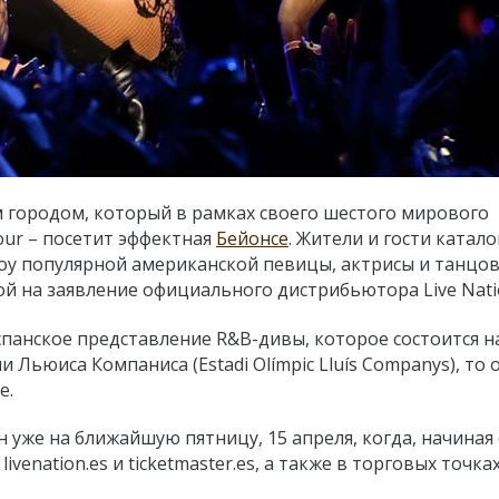
 городом, который в рамках своего шестого мирового
our – посетит эффектная
Бейонсе
. Жители и гости катал
оу популярной американской певицы, актрисы и танц
кой на заявление официального дистрибьютора Live Nati
панское представление R&B-дивы, которое состоится н
Льюиса Компаниса (Estadi Olímpic Lluís Companys), то 
е.
 уже на ближайшую пятницу, 15 апреля, когда, начиная с
ivenation.es и ticketmaster.es, а также в торговых точка