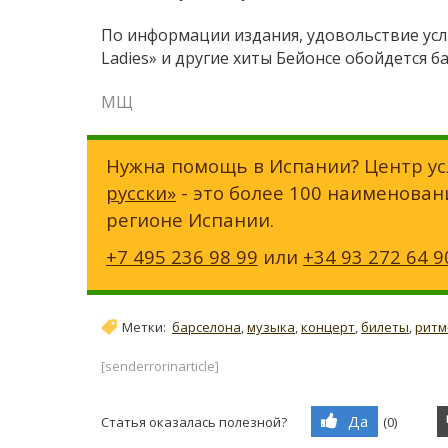
По информации издания, удовольствие ус
Ladies» и другие хиты Бейонсе обойдется б
МЩ
Нужна помощь в Испании? Центр ус
русски»
- это более 100 наименован
регионе Испании.
+7 495 236 98 99
или
+34 93 272 64 9
Метки:
барселона
,
музыка
,
концерт
,
билеты
,
ритм
[senderrorinarticle]
Да
Статья оказалась полезной?
(
0
)