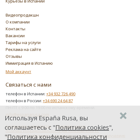
Курьезы в Испании
Видеопродакшн
О компании
Контакты
Вакансии
Тарифы на услуги
Реклама на сайте
Отзывы
Иммиграция в Испанию
Мой аккаунт
Связаться с нами
телефон в Испании:
+34 932 726 490
телефон в России:
+34 690 24 64 87
ПН-ПТ с 9:00 по 19:00 по испанскому времени.
info@espanarusa.com
Используя España Rusa, вы
соглашаетесь с "
Политика cookies
",
Соглашение пользователя
Политика cookies
Политика конфиденциальности для пользователей ЕС
"
Политика конфиденциальности
Как Google обрабатывает информацию о пользователях, получаемую