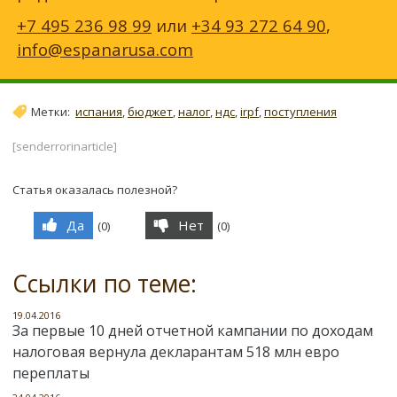
+7 495 236 98 99
или
+34 93 272 64 90
,
info@espanarusa.com
Метки:
испания
,
бюджет
,
налог
,
ндс
,
irpf
,
поступления
[senderrorinarticle]
Статья оказалась полезной?
Да
Нет
(
0
)
(
0
)
Ссылки по теме:
19.04.2016
За первые 10 дней отчетной кампании по доходам
налоговая вернула декларантам 518 млн евро
переплаты