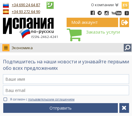
Españ
+34 690 24 64 87
О компании
+34 93 272 64 90
Мой аккаунт
Заказать услуги
ISSN–2462-4241
Экономика
Новости
Подпишитесь на наши новости и узнавайте первыми
Интервью
обо всех предложениях
Фото
Видео Ruso.TV
BCN life
Я согласен с
пользовательским соглашением
Сервис на немецком
Отправить