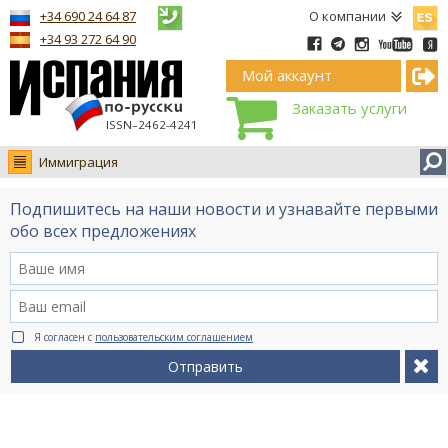
Españ
+34 690 24 64 87
О компании
+34 93 272 64 90
Мой аккаунт
Заказать услуги
ISSN–2462-4241
Иммиграция
Новости
Подпишитесь на наши новости и узнавайте первыми
Интервью
обо всех предложениях
Фото
Видео Ruso.TV
BCN life
Я согласен с
пользовательским соглашением
Сервис на немецком
Отправить