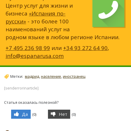
Центр услуг для жизни и
бизнеса
«Испания по-
русски»
- это более 100
наименований услуг на
родном языке в любом регионе Испании.
+7 495 236 98 99
или
+34 93 272 64 90
,
info@espanarusa.com
Метки:
мадрид
,
население
,
иностранец
[senderrorinarticle]
Статья оказалась полезной?
Да
Нет
(
0
)
(
0
)