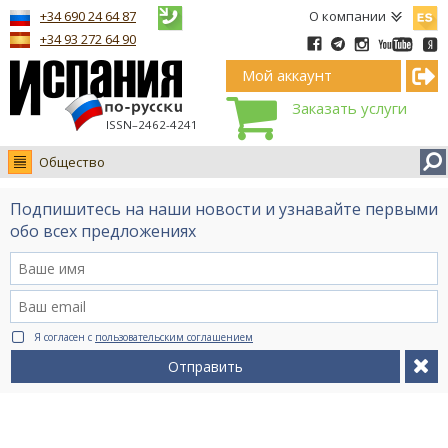
Españ
+34 690 24 64 87
О компании
+34 93 272 64 90
Мой аккаунт
Заказать услуги
ISSN–2462-4241
Общество
Новости
Подпишитесь на наши новости и узнавайте первыми
Интервью
обо всех предложениях
Фото
Видео Ruso.TV
BCN life
Я согласен с
пользовательским соглашением
Сервис на немецком
Отправить