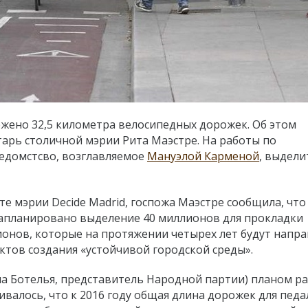
жено 32,5 километра велосипедных дорожек. Об этом
арь столичной мэрии Рита Маэстре. На работы по
ведомстсво, возглавляемое
Мануэлой Карменой
, выдели
е мэрии Decide Madrid, госпожа Маэстре сообщила, что
апланировано выделение 40 миллионов для прокладки
лионов, которые на протяжении четырех лет будут напр
ктов создания «устойчивой городской среды».
а Ботелья, представитель Народной партии) планом р
валось, что к 2016 году общая длина дорожек для пед