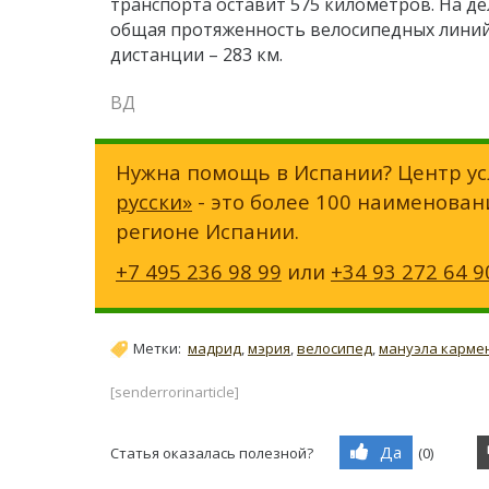
транспорта оставит 575 километров. На д
общая протяженность велосипедных линий
дистанции – 283 км.
ВД
Нужна помощь в Испании? Центр ус
русски»
- это более 100 наименован
регионе Испании.
+7 495 236 98 99
или
+34 93 272 64 9
Метки:
мадрид
,
мэрия
,
велосипед
,
мануэла карме
[senderrorinarticle]
Да
Статья оказалась полезной?
(
0
)