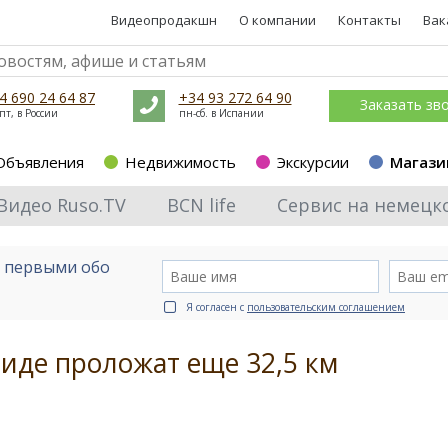
Видеопродакшн
О компании
Контакты
Вак
4 690 24 64 87
+34 93 272 64 90
Заказать зв
пт, в России
пн-сб. в Испании
Объявления
Недвижимость
Экскурсии
Магази
Видео Ruso.TV
BCN life
Сервис на немецк
е первыми обо
Я согласен с
пользовательским соглашением
риде проложат еще 32,5 км