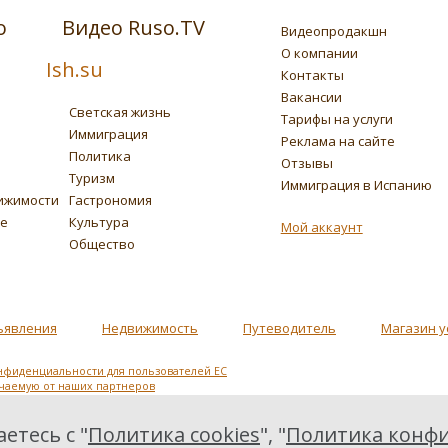
о
Видео Ruso.TV
Видеопродакшн
О компании
Ish.su
Контакты
Вакансии
Светская жизнь
Тарифы на услуги
Иммиграция
Реклама на сайте
Политика
Отзывы
Туризм
Иммиграция в Испанию
ижимости
Гастрономия
ье
Культура
Мой аккаунт
Общество
ъявления
Недвижимость
Путеводитель
Магазин у
нфиденциальности для пользователей ЕС
учаемую от наших партнеров
етесь с "
Политика cookies
", "
Политика конфи