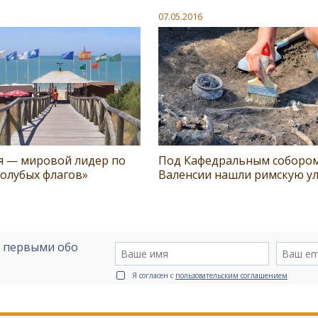
07.05.2016
я — мировой лидер по
Под Кафедральным соборо
голубых флагов»
Валенсии нашли римскую у
е первыми обо
Я согласен с
пользовательским соглашением