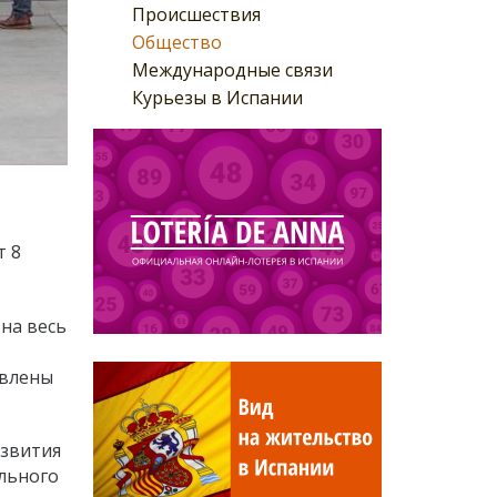
Происшествия
Общество
Международные связи
Курьезы в Испании
т 8
 на весь
авлены
азвития
ального