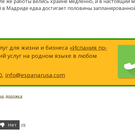
еле же работы велись крайне медленно, и в настоящий 
 в Мадриде едва достигает половины запланированно
луг для жизни и бизнеса
«Испания по-
ий услуг на родном языке в любом
0
,
info@espanarusa.com
на
,
дорожка
Нет
(
0
)