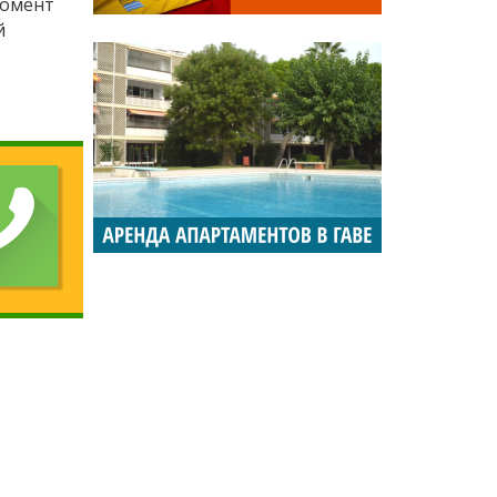
момент
й