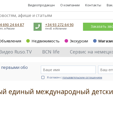
Видеопродакшн
О компании
Контакты
Вак
4 690 24 64 87
+34 93 272 64 90
Заказать зв
пт, в России
пн-сб. в Испании
Объявления
Недвижимость
Экскурсии
Магази
Видео Ruso.TV
BCN life
Сервис на немецк
е первыми обо
Я согласен с
пользовательским соглашением
вый единый международный детск