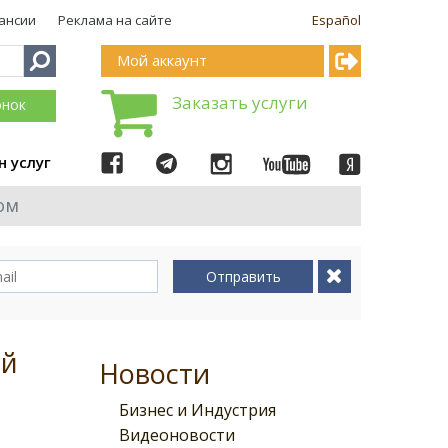
ансии
Реклама на сайте
Español
Мой аккаунт
Заказать услуги
онок
н услуг
ом
Отправить
ий
Новости
Бизнес и Индустрия
Видеоновости