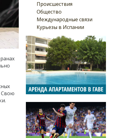
Происшествия
Общество
Международные связи
Курьезы в Испании
транах
льно
жных
. Свою
ки.