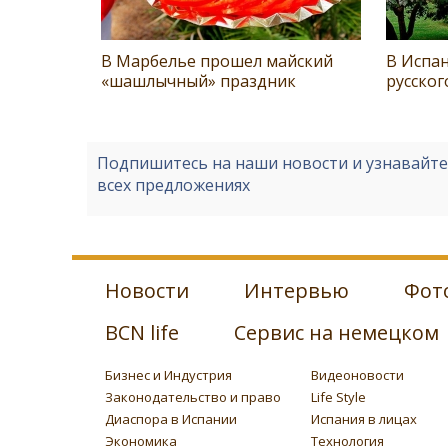
В Марбелье прошел майский
В Испа
«шашлычный» праздник
русског
Подпишитесь на наши новости и узнавайт
всех предложениях
Новости
Интервью
Фот
BCN life
Сервис на немецком
Бизнес и Индустрия
Видеоновости
Законодательство и право
Life Style
Диаспора в Испании
Испания в лицах
Экономика
Технология