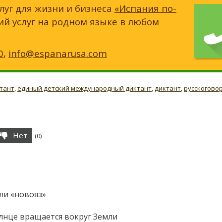
луг для жизни и бизнеса
«Испания по-
ий услуг на родном языке в любом
0
,
info@espanarusa.com
тант
,
единый детский международный диктант
,
диктант
,
русскогово
Нет
(
0
)
ли «новояз»
лнце вращается вокруг Земли