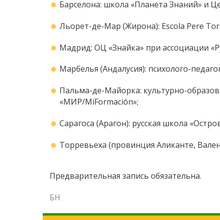
Барселона: школа «Планета Знаний» и Цен
Льорет-де-Мар (Жирона): Escola Pere Tor
Мадрид: ОЦ «Знайка» при ассоциации «Р
Марбелья (Андалусия): психолого-педаго
Пальма-де-Майорка: культурно-образов
«МИР/MiFormación»;
Сарагоса (Арагон): русская школа «Остр
Торревьеха (провинция Аликанте, Вален
Предварительная запись обязательна.
БН