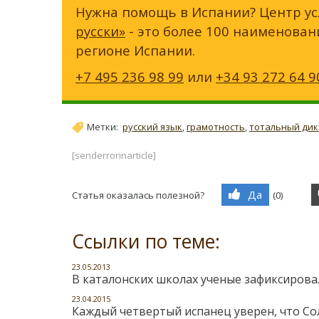
Нужна помощь в Испании? Центр ус
русски»
- это более 100 наименован
регионе Испании.
+7 495 236 98 99
или
+34 93 272 64 9
Метки:
русский язык
,
грамотность
,
тотальный дик
[senderrorinarticle]
Да
Статья оказалась полезной?
(
0
)
Ссылки по теме:
23.05.2013
В каталонских школах ученые зафиксирова
23.04.2015
Каждый четвертый испанец уверен, что Со