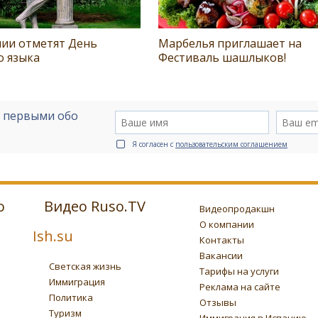
нии отметят День
Марбелья приглашает на
о языка
Фестиваль шашлыков!
е первыми обо
Я согласен с
пользовательским соглашением
о
Видео Ruso.TV
Видеопродакшн
О компании
Ish.su
Контакты
Вакансии
Светская жизнь
Тарифы на услуги
Иммиграция
Реклама на сайте
Политика
Отзывы
Туризм
Иммиграция в Испанию