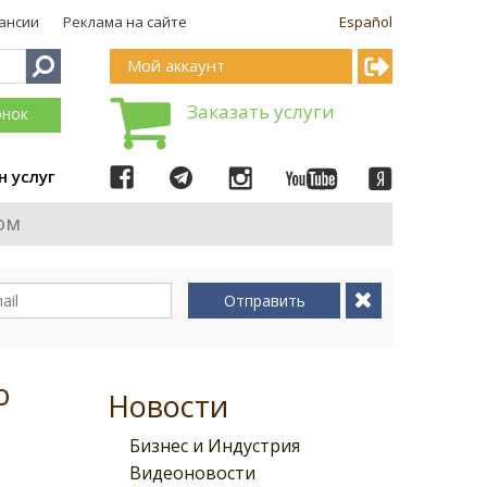
ансии
Реклама на сайте
Español
Мой аккаунт
Заказать услуги
онок
н услуг
ом
Отправить
о
Новости
Бизнес и Индустрия
Видеоновости