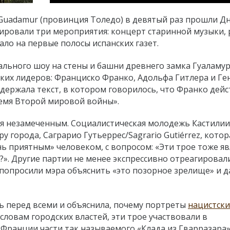
Guadamur (провинция Толедо) в девятый раз прошли Д
ировали три мероприятия: концерт старинной музыки, 
ало на первые полосы испанских газет.
зуального шоу на стены и башни древнего замка Гуаламу
их лидеров: Франциско Франко, Адольфа Гитлера и Ге
держала текст, в котором говорилось, что Франко дей
ремя Второй мировой войны».
ься незамеченным. Социалистическая молодежь Кастилии
у города, Саграрио Гутьеррес/Sagrario Gutiérrez, котор
ь приятным» человеком, с вопросом: «Эти трое тоже я
». Другие партии не менее экспрессивно отреагировал
попросили мэра объяснить «это позорное зрелище» и 
ь перед всеми и объяснила, почему портреты
нацистски
словам городских властей, эти трое участвовали в
Франции части так называемого «Клада из Гварразара