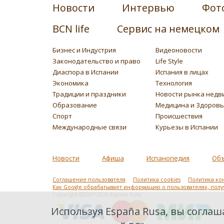
Новости
Интервью
Фот
BCN life
Сервис на немецком
Бизнес и Индустрия
Видеоновости
Законодательство и право
Life Style
Диаспора в Испании
Испания в лицах
Экономика
Технология
Традиции и праздники
Новости рынка недв
Образование
Медицина и Здоров
Спорт
Происшествия
Международные связи
Курьезы в Испании
Новости
Афиша
Испанопедия
Об
Соглашение пользователя
Политика cookies
Политика ко
Как Google обрабатывает информацию о пользователях, пол
Copyright ©2007-2026 Espana Rusa
Используя España Rusa, вы соглаша