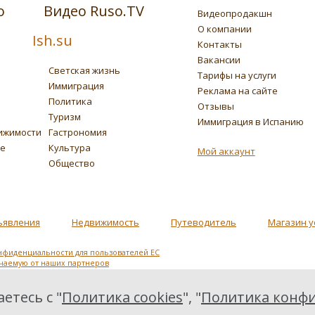
о
Видео Ruso.TV
Видеопродакшн
О компании
Ish.su
Контакты
Вакансии
Светская жизнь
Тарифы на услуги
Иммиграция
Реклама на сайте
Политика
Отзывы
Туризм
Иммиграция в Испанию
ижимости
Гастрономия
ье
Культура
Мой аккаунт
Общество
ъявления
Недвижимость
Путеводитель
Магазин у
нфиденциальности для пользователей ЕС
учаемую от наших партнеров
етесь с "
Политика cookies
", "
Политика конфи