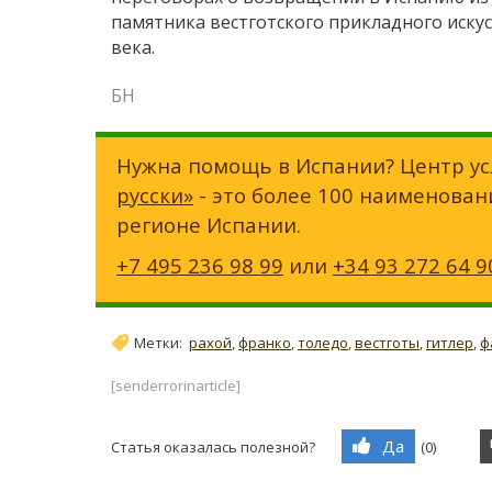
памятника вестготского прикладного искусс
века.
БН
Нужна помощь в Испании? Центр ус
русски»
- это более 100 наименован
регионе Испании.
+7 495 236 98 99
или
+34 93 272 64 9
Метки:
рахой
,
франко
,
толедо
,
вестготы
,
гитлер
,
ф
[senderrorinarticle]
Да
Статья оказалась полезной?
(
0
)