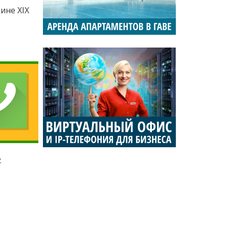
ине XIX
у