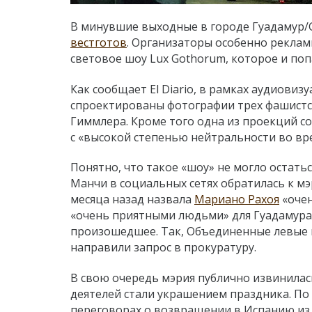
В минувшие выходные в городе Гуадамур/
вестготов
. Организаторы особенно реклам
световое шоу Lux Gothorum, которое и поп
Как сообщает El Diario, в рамках аудиови
спроектированы фотографии трех фашистск
Гиммлера. Кроме того одна из проекций со
с «высокой степенью нейтральности во в
Понятно, что такое «шоу» не могло остат
Манчи в социальных сетях обратилась к мэр
месяца назад назвала
Мариано Рахоя
«очен
«очень приятными людьми» для Гуадамура?
произошедшее. Так, Объединенные левые 
направили запрос в прокуратуру.
В свою очередь мэрия публично извинилас
деятелей стали украшением праздника. По 
переговорах о возвращении в Испанию из 