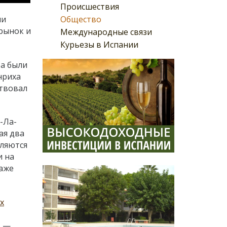
Происшествия
Общество
ни
рынок и
Международные связи
Курьезы в Испании
ра были
нриха
ствовал
-Ла-
ая два
вляются
и на
даже
х
» —