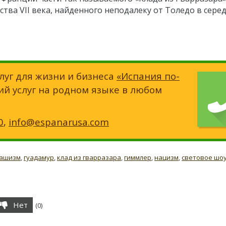
тва VII века, найденного неподалеку от Толедо в серед
луг для жизни и бизнеса
«Испания по-
ий услуг на родном языке в любом
0
,
info@espanarusa.com
ашизм
,
гуадамур
,
клад из гварразара
,
гиммлер
,
нацизм
,
световое шо
Нет
(
0
)