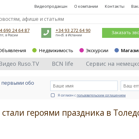
Видеопродакшн
О компании
Контакты
Вак
4 690 24 64 87
+34 93 272 64 90
Заказать зв
пт, в России
пн-сб. в Испании
Объявления
Недвижимость
Экскурсии
Магази
Видео Ruso.TV
BCN life
Сервис на немецк
е первыми обо
Я согласен с
пользовательским соглашением
 стали героями праздника в Толед