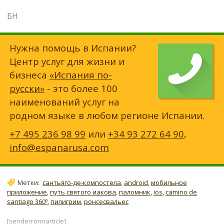
БН
Нужна помощь в Испании?
Центр услуг для жизни и
бизнеса
«Испания по-
русски»
- это более 100
наименований услуг на
родном языке в любом регионе Испании.
+7 495 236 98 99
или
+34 93 272 64 90
,
info@espanarusa.com
Метки:
сантьяго-де-компостела
,
android
,
мобильное
приложение
,
путь святого иакова
,
паломник
,
ios
,
camino de
santiago 360º
,
пилигрим
,
ронсесвальес
[senderrorinarticle]