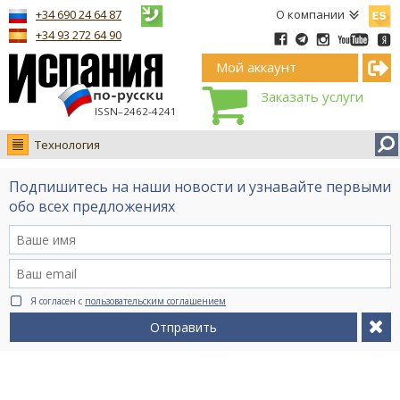
Españ
+34 690 24 64 87
О компании
+34 93 272 64 90
Мой аккаунт
Заказать услуги
ISSN–2462-4241
Технология
Новости
Подпишитесь на наши новости и узнавайте первыми
Интервью
обо всех предложениях
Фото
Видео Ruso.TV
BCN life
Я согласен с
пользовательским соглашением
Сервис на немецком
Отправить