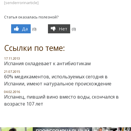
[senderrorinarticle]
Статья оказалась полезной?
Да
Нет
(
0
)
(
0
)
Ссылки по теме:
17.11.2013
Испания охладевает к антибиотикам
21.07.2015
60% медикаментов, используемых сегодня в
Испании, имеют натуральное происхождение
04.02.2016
Испанец, пивший вино вместо воды, скончался в
возрасте 107 лет