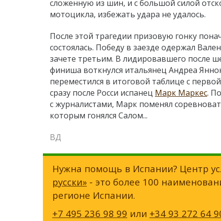
сложенную из шин, и с большой силой отс
мотоцикла, избежать удара не удалось.
После этой трагедии п
ризовую гонку понач
состоялась. Победу в заезде одержал Вале
зачете третьим. В лидировавшего после ше
финиша воткнулся итальянец Андреа Янноне
переместился в итоговой таблице с перво
сразу после Росси испанец
Марк Маркес
. П
с журналистами, Марк поменял соревновате
которым гонялся Салом...
ВД
Нужна помощь в Испании? Центр ус
русски»
- это более 100 наименован
регионе Испании.
+7 495 236 98 99
или
+34 93 272 64 9