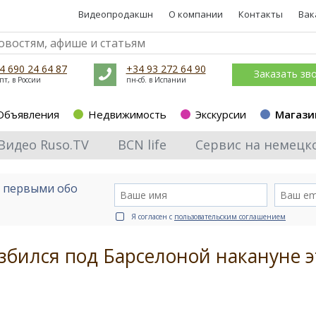
Видеопродакшн
О компании
Контакты
Вак
4 690 24 64 87
+34 93 272 64 90
Заказать зв
пт, в России
пн-сб. в Испании
Объявления
Недвижимость
Экскурсии
Магази
Видео Ruso.TV
BCN life
Сервис на немецк
е первыми обо
Я согласен с
пользовательским соглашением
бился под Барселоной накануне э