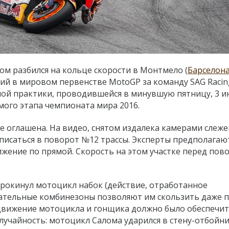
ом разбился на кольце скорости в Монтмело (
Барселон
й в мировом первенстве MotoGP за команду SAG Racin
дной практики, проводившейся в минувшую пятницу, 3 и
ого этапа чемпионата мира 2016.
 оглашена. На видео, снятом издалека камерами слеже
писаться в поворот №12 трассы. Эксперты предполагают
жение по прямой. Скорость на этом участке перед пов
прокинул мотоцикл набок (действие, отработанное
ательные комбинезоны позволяют им скользить даже 
е движение мотоцикла и гонщика должно было обеспечи
случайность: мотоцикл Салома ударился в стену-отбойни