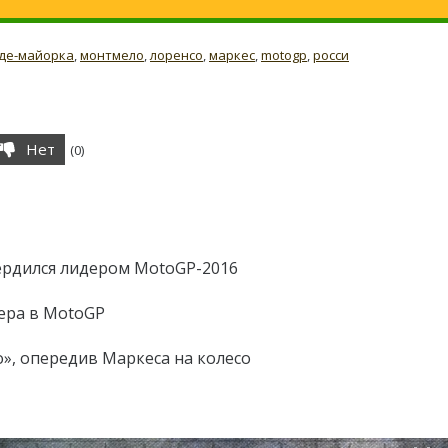
де-майорка
,
монтмело
,
лоренсо
,
маркес
,
motogp
,
росси
Нет
(
0
)
ердился лидером MotoGP-2016
ера в MotoGP
», опередив Маркеса на колесо