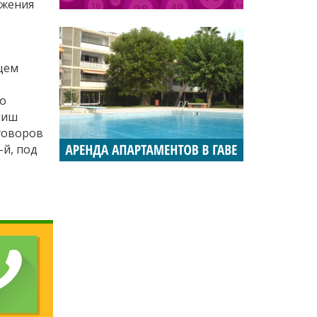
ижения
бщем
го
ниш
зговоров
-й, под