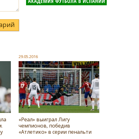
арий
29.05.2016
ила
«Реал» выиграл Лигу
.
чемпионов, победив
цу
«Атлетико» в серии пенальти