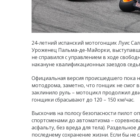
24-летний испанский мотогонщик Луис Сал
Уроженец Пальма-де-Майорки, выступавши
не справился с управлением в ходе свобо
накануне квалификационных заездов седьм
Официальная версия происшедшего пока не
мотодрома, заметно, что гонщик не смог в
заклинило руль – мотоцикл продолжил дви
гонщики сбрасывают до 120 – 150 км/час.
Выскочив на полосу безопасности пилот о
спортсменами до автоматизма – соревнов
асфальту, без вреда для тела). Раздельно
последнему сохранение жизни. Если бы не 