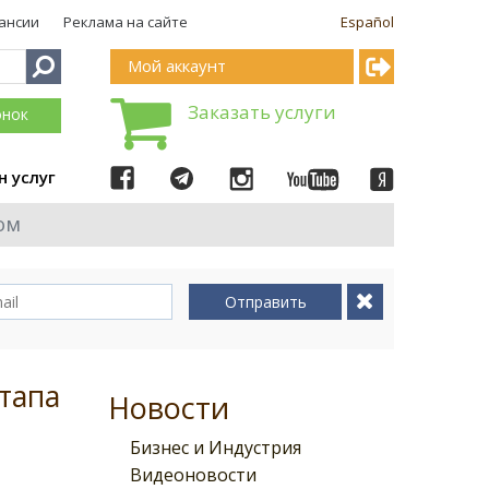
ансии
Реклама на сайте
Español
Мой аккаунт
Заказать услуги
онок
н услуг
ом
Отправить
тапа
Новости
Бизнес и Индустрия
Видеоновости