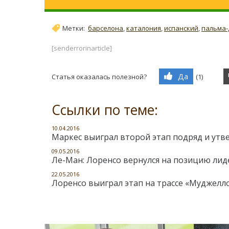
Метки:
барселона
,
каталония
,
испанский
,
пальма-
[senderrorinarticle]
Да
Статья оказалась полезной?
(
1
)
Ссылки по теме:
10.04.2016
Маркес выиграл второй этап подряд и утв
09.05.2016
Ле-Ман: Лоренсо вернулся на позицию лид
22.05.2016
Лоренсо выиграл этап на трассе «Муджелло