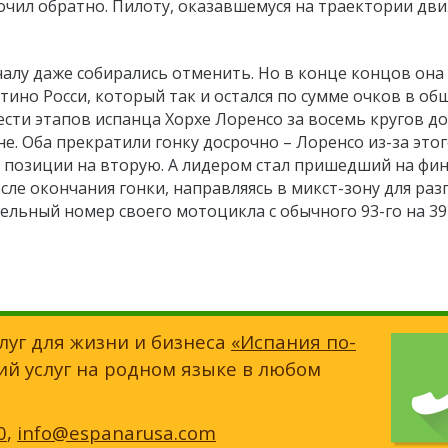
кочил обратно. Пилоту, оказавшемуся на траектории дв
алу даже собирались отменить. Но в конце концов она
нтино Росси, который так и остался по сумме очков в о
сти этапов испанца Хорхе Лоренсо за восемь кругов до
. Оба прекратили гонку досрочно – Лоренсо из-за это
й позиции на вторую. А лидером стал пришедший на фи
осле окончания гонки, направляясь в микст-зону для ра
льный номер своего мотоцикла с обычного 93-го на 39
луг для жизни и бизнеса
«Испания по-
ий услуг на родном языке в любом
0
,
info@espanarusa.com