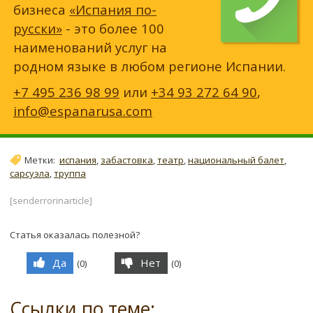
бизнеса
«Испания по-
русски»
- это более 100
наименований услуг на
родном языке в любом регионе Испании.
+7 495 236 98 99
или
+34 93 272 64 90
,
info@espanarusa.com
Метки:
испания
,
забастовка
,
театр
,
национальный балет
,
сарсуэла
,
труппа
[senderrorinarticle]
Статья оказалась полезной?
Да
Нет
(
0
)
(
0
)
Ссылки по теме: