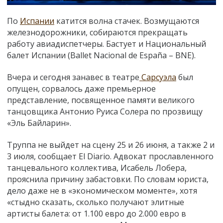
По
Испании
катится волна стачек. Возмущаются
железнодорожники, собираются прекращать
работу авиадиспетчеры. Бастует и Национальный
балет Испании (Ballet Nacional de España
–
BNE).
Вчера и сегодня занавес в театре
Сарсуэла
был
опущен, сорвалось даже премьерное
представление, посвященное памяти великого
танцовщика Антонио Руиса Солера по прозвищу
«Эль Байларин».
Труппа не выйдет на сцену 25 и 26 июня, а также 2 и
3 июля, сообщает El Diario. Адвокат прославленного
танцевального коллектива, Исабель Лобера,
прояснила причину забастовки. По словам юриста,
дело даже не в «экономическом моменте», хотя
«стыдно сказать, сколько получают элитные
артисты балета: от 1.100 евро до 2.000 евро в