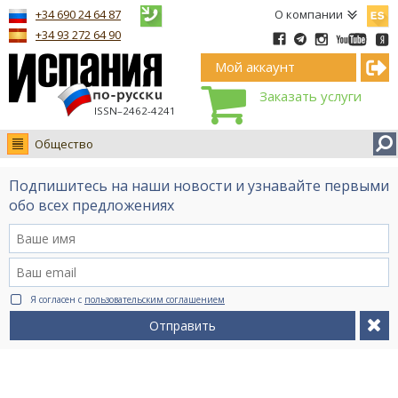
Españ
+34 690 24 64 87
О компании
+34 93 272 64 90
Мой аккаунт
Заказать услуги
ISSN–2462-4241
Общество
Новости
Подпишитесь на наши новости и узнавайте первыми
Интервью
обо всех предложениях
Фото
Видео Ruso.TV
BCN life
Я согласен с
пользовательским соглашением
Сервис на немецком
Отправить