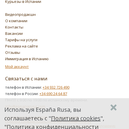
Курьезы в Испании
Видеопродакшн
О компании
Контакты
Вакансии
Тарифы на услуги
Реклама на сайте
Отзывы
Иммиграция в Испанию
Мой аккаунт
Связаться с нами
телефон в Испании:
+34 932 726 490
телефон в России:
+34 690 24 64 87
ПН-ПТ с 9:00 по 19:00 по испанскому времени.
info@espanarusa.com
Используя España Rusa, вы
соглашаетесь с "
Политика cookies
",
Соглашение пользователя
Политика cookies
Политика конфиденциальности для пользователей ЕС
"
Политика конфиденциальности
Как Google обрабатывает информацию о пользователях, получаемую