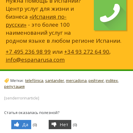
Нужна помощь в Испании?
Центр услуг для жизни и
бизнеса
«Испания по-
русски»
- это более 100
наименований услуг на
родном языке в любом регионе Испании.
+7 495 236 98 99
или
+34 93 272 64 90
,
info@espanarusa.com
Метки:
telefónica
,
santander
,
mercadona
,
рейтинг
,
inditex
,
репутация
[senderrorinarticle]
Статья оказалась полезной?
Да
Нет
(
0
)
(
0
)