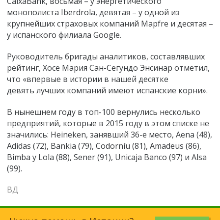
CaixaBank, восьмая – у энергетического
монополиста Iberdrola, девятая – у одной из
крупнейших страховых компаний Mapfre и десятая –
у испанского филиала Google.
Руководитель бригады аналитиков, составлявших
рейтинг, Хосе Мария Сан-Сегундо Энсинар отметил,
что «впервые в истории в нашей десятке
девять
лучших
компаний имеют испанские корни».
В нынешнем году в топ-100 вернулись несколько
предприятий, которые в 2015 году в этом списке не
значились: Heineken, занявший 36-е место, Aena (48),
Adidas (72), Bankia (79), Codorníu (81), Amadeus (86),
Bimba y Lola (88), Sener (91), Unicaja Banco (97) и Alsa
(99).
ВД