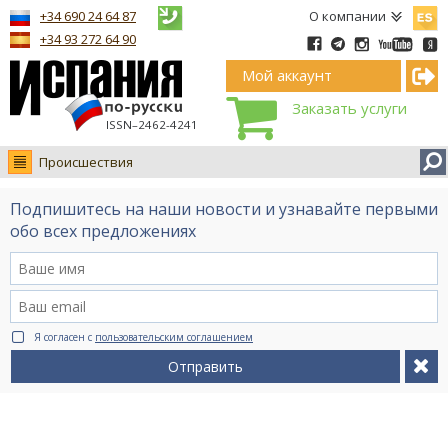
Españ
+34 690 24 64 87
О компании
+34 93 272 64 90
Мой аккаунт
Заказать услуги
ISSN–2462-4241
Происшествия
Новости
Подпишитесь на наши новости и узнавайте первыми
Интервью
обо всех предложениях
Фото
Видео Ruso.TV
BCN life
Я согласен с
пользовательским соглашением
Сервис на немецком
Отправить