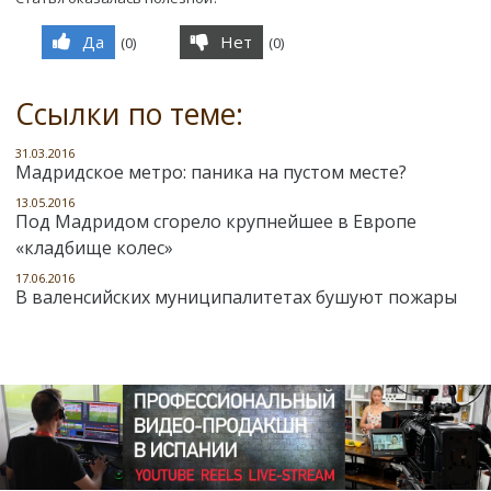
Да
Нет
(
0
)
(
0
)
Ссылки по теме:
31.03.2016
Мадридское метро: паника на пустом месте?
13.05.2016
Под Мадридом сгорело крупнейшее в Европе
«кладбище колес»
17.06.2016
В валенсийских муниципалитетах бушуют пожары