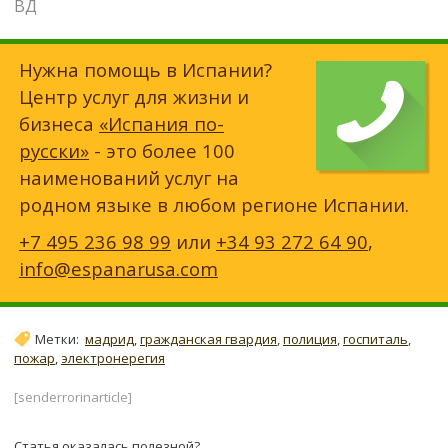
ВД
Нужна помощь в Испании?
Центр услуг для жизни и
бизнеса
«Испания по-
русски»
- это более 100
наименований услуг на
родном языке в любом регионе Испании.
+7 495 236 98 99
или
+34 93 272 64 90
,
info@espanarusa.com
Метки:
мадрид
,
гражданская гвардия
,
полиция
,
госпиталь
,
пожар
,
электронерегия
[senderrorinarticle]
Статья оказалась полезной?