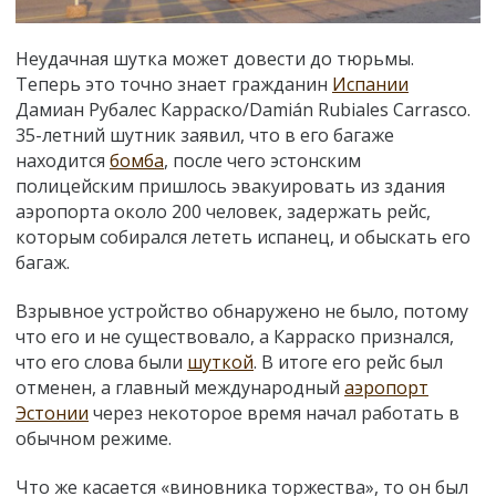
Неудачная шутка может довести до тюрьмы.
Теперь это точно знает гражданин
Испании
Дамиан Рубалес Карраско/Damián Rubiales Carrasco.
35-летний шутник заявил, что в его багаже
находится
бомба
, после чего эстонским
полицейским пришлось эвакуировать из здания
аэропорта около 200 человек, задержать рейс,
которым собирался лететь испанец, и обыскать его
багаж.
Взрывное устройство обнаружено не было, потому
что его и не существовало, а Карраско признался,
что его слова были
шуткой
. В итоге его рейс был
отменен, а главный международный
аэропорт
Эстонии
через некоторое время начал работать в
обычном режиме.
Что же касается «виновника торжества», то он был