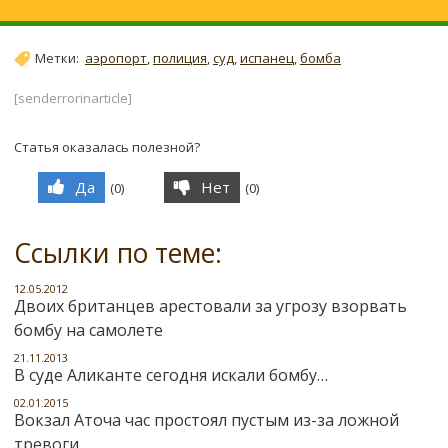
Метки:
аэропорт
,
полиция
,
суд
,
испанец
,
бомба
[senderrorinarticle]
Статья оказалась полезной?
Да
Нет
(
0
)
(
0
)
Ссылки по теме:
12.05.2012
Двоих британцев арестовали за угрозу взорвать
бомбу на самолете
21.11.2013
В суде Аликанте сегодня искали бомбу…
02.01.2015
Вокзал Аточа час простоял пустым из-за ложной
тревоги