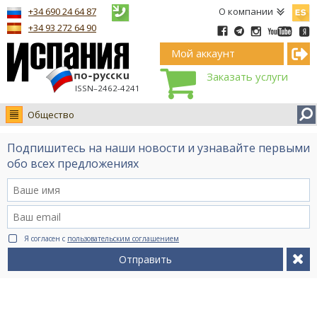
Españ
+34 690 24 64 87
О компании
+34 93 272 64 90
Мой аккаунт
Заказать услуги
ISSN–2462-4241
Общество
Новости
Подпишитесь на наши новости и узнавайте первыми
Интервью
обо всех предложениях
Фото
Видео Ruso.TV
BCN life
Я согласен с
пользовательским соглашением
Сервис на немецком
Отправить