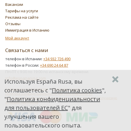
Вакансии
Тарифы на услуги
Реклама на сайте
Отзывы
Иммиграция в Испанию
Мой аккаунт
Связаться с нами
телефон в Испании:
+34 932 726 490
телефон в России:
+34 690 24 64 87
ПН-ПТ с 9:00 по 19:00 по испанскому времени.
info@espanarusa.com
Используя España Rusa, вы
соглашаетесь с "
Политика cookies
",
Соглашение пользователя
Политика cookies
Политика конфиденциальности для пользователей ЕС
"
Политика конфиденциальности
Как Google обрабатывает информацию о пользователях, получаемую
от наших партнеров
для пользователей ЕС
" для
Copyright ©2007-2026 Espana Rusa
улучшения вашего
пользовательского опыта.