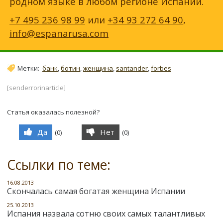
родном языке в любом регионе Испании.
+7 495 236 98 99
или
+34 93 272 64 90
,
info@espanarusa.com
Метки:
банк
,
ботин
,
женщина
,
santander
,
forbes
[senderrorinarticle]
Статья оказалась полезной?
Да
Нет
(
0
)
(
0
)
Ссылки по теме:
16.08.2013
Скончалась самая богатая женщина Испании
25.10.2013
Испания назвала сотню своих самых талантливых