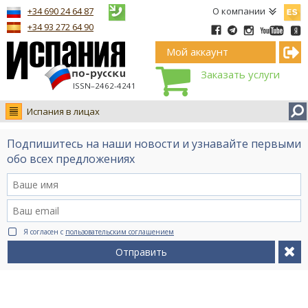
Españ
+34 690 24 64 87
О компании
+34 93 272 64 90
Мой аккаунт
Заказать услуги
ISSN–2462-4241
Испания в лицах
Новости
Подпишитесь на наши новости и узнавайте первыми
Интервью
обо всех предложениях
Фото
Видео Ruso.TV
BCN life
Я согласен с
пользовательским соглашением
Сервис на немецком
Отправить