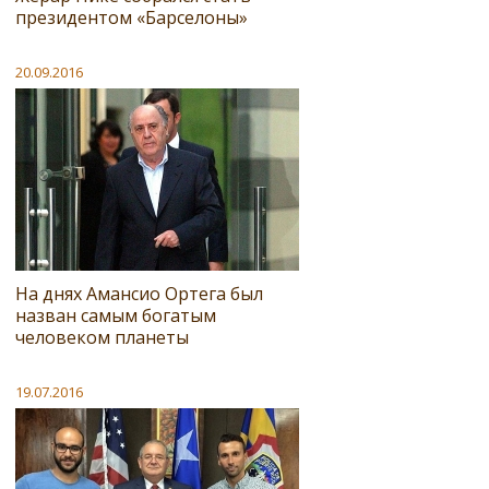
президентом «Барселоны»
20.09.2016
На днях Амансио Ортега был
назван самым богатым
человеком планеты
19.07.2016