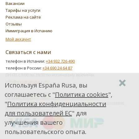
Вакансии
Тарифы на услуги
Реклама на сайте
Отзывы
Иммиграция в Испанию
Мой аккаунт
Связаться с нами
телефон в Испании:
+34 932 726 490
телефон в России:
+34 690 24 64 87
ПН-ПТ с 9:00 по 19:00 по испанскому времени.
info@espanarusa.com
Используя España Rusa, вы
соглашаетесь с "
Политика cookies
",
Соглашение пользователя
Политика cookies
Политика конфиденциальности для пользователей ЕС
"
Политика конфиденциальности
Как Google обрабатывает информацию о пользователях, получаемую
от наших партнеров
для пользователей ЕС
" для
Copyright ©2007-2026 Espana Rusa
улучшения вашего
пользовательского опыта.