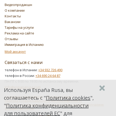
Видеопродакшн
О компании
Контакты
Вакансии
Тарифы на услуги
Реклама на сайте
Отзывы
Иммиграция в Испанию
Мой аккаунт
Связаться с нами
телефон в Испании:
+34 932 726 490
телефон в России:
+34 690 24 64 87
ПН-ПТ с 9:00 по 19:00 по испанскому времени.
info@espanarusa.com
Используя España Rusa, вы
соглашаетесь с "
Политика cookies
",
Соглашение пользователя
Политика cookies
Политика конфиденциальности для пользователей ЕС
"
Политика конфиденциальности
Как Google обрабатывает информацию о пользователях, получаемую
от наших партнеров
для пользователей ЕС
" для
Copyright ©2007-2026 Espana Rusa