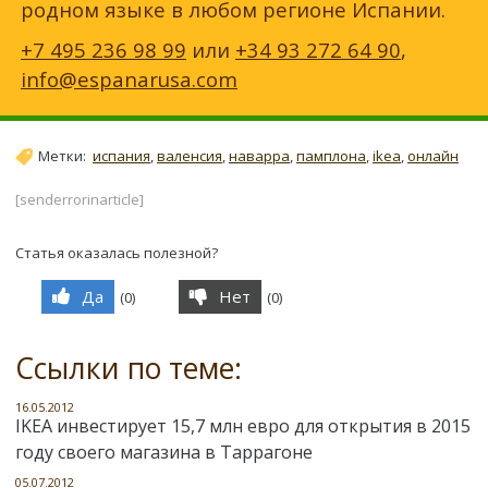
родном языке в любом регионе Испании.
+7 495 236 98 99
или
+34 93 272 64 90
,
info@espanarusa.com
Метки:
испания
,
валенсия
,
наварра
,
памплона
,
ikea
,
онлайн
[senderrorinarticle]
Статья оказалась полезной?
Да
Нет
(
0
)
(
0
)
Ссылки по теме:
16.05.2012
IKEA инвестирует 15,7 млн евро для открытия в 2015
году своего магазина в Таррагоне
05.07.2012