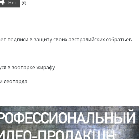
Нет
(
0
)
т подписи в защиту своих австралийских собратьев
ся в зоопарке жирафу
и леопарда