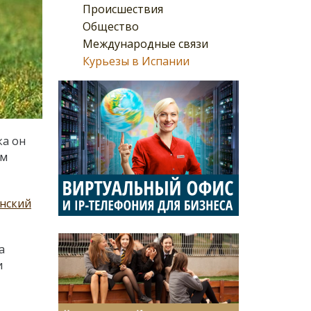
Происшествия
Общество
Международные связи
Курьезы в Испании
ка он
ом
нский
а
и