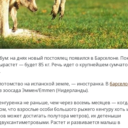
ум: на днях новый постоялец появился в Барселоне. По
ырастет — будет 85 кг.
Речь идет о крупнейшем сумчат
.
потомство на испанской земле, — иностранка. В
барсело
из зоосада Эммен/Emmen (Нидерланды).
енгуренка не раньше, чем через восемь месяцев — когд
том, что взрослые особи большого рыжего кенгуру хоть 
ов может достигать полутора метров), их детеныши
двухсантиметровыми. Растет и развивается малыш в