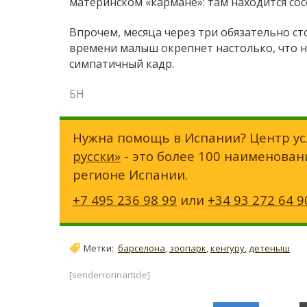
материнском «кармане»: там находится сос
Впрочем, месяца через три обязательно ст
времени малыш окрепнет настолько, что на
симпатичный кадр.
БН
Нужна помощь в Испании? Центр ус
русски»
- это более 100 наименован
регионе Испании.
+7 495 236 98 99
или
+34 93 272 64 9
Метки:
барселона
,
зоопарк
,
кенгуру
,
детеныш
[senderrorinarticle]