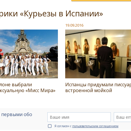
рики «Курьезы в Испании»
19.09.2016
елоне выбрали
Испанцы придумали писсуар
ексуальную «Мисс Мира»
встроенной мойкой
е первыми обо
Я согласен с
пользовательским соглашением