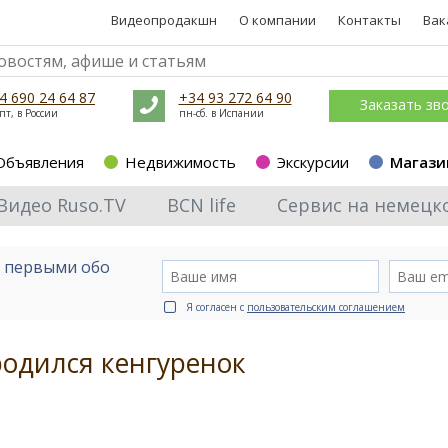
Видеопродакшн
О компании
Контакты
Вак
4 690 24 64 87
+34 93 272 64 90
Заказать зв
пт, в России
пн-сб. в Испании
Объявления
Недвижимость
Экскурсии
Магази
Видео Ruso.TV
BCN life
Сервис на немецк
е первыми обо
Я согласен с
пользовательским соглашением
родился кенгуренок