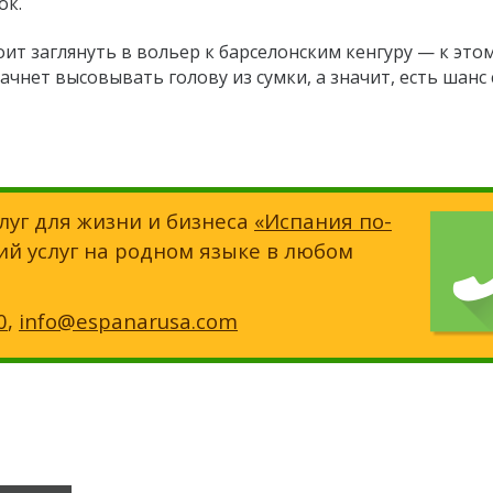
ок.
оит заглянуть в вольер к барселонским кенгуру — к это
чнет высовывать голову из сумки, а значит, есть шанс
луг для жизни и бизнеса
«Испания по-
ий услуг на родном языке в любом
0
,
info@espanarusa.com