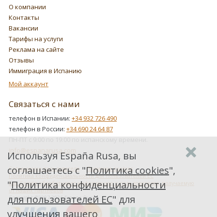
О компании
Контакты
Вакансии
Тарифы на услуги
Реклама на сайте
Отзывы
Иммиграция в Испанию
Мой аккаунт
Связаться с нами
телефон в Испании:
+34 932 726 490
телефон в России:
+34 690 24 64 87
ПН-ПТ с 9:00 по 19:00 по испанскому времени.
info@espanarusa.com
Используя España Rusa, вы
соглашаетесь с "
Политика cookies
",
Соглашение пользователя
Политика cookies
Политика конфиденциальности для пользователей ЕС
"
Политика конфиденциальности
Как Google обрабатывает информацию о пользователях, получаемую
от наших партнеров
для пользователей ЕС
" для
Copyright ©2007-2026 Espana Rusa
улучшения вашего