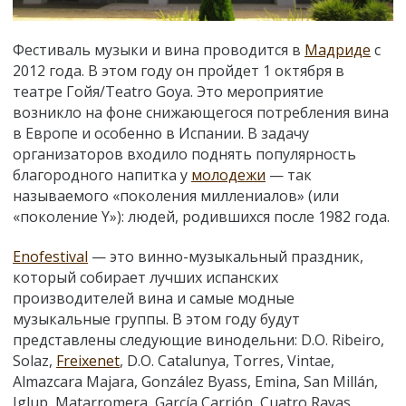
Фестиваль музыки и вина проводится в
Мадриде
с
2012 года. В этом году он пройдет 1 октября в
театре Гойя/Teatro Goya. Это мероприятие
возникло на фоне снижающегося потребления вина
в Европе и особенно в Испании. В задачу
организаторов входило поднять популярность
благородного напитка у
молодежи
— так
называемого «поколения миллениалов» (или
«поколение Y»): людей, родившихся после 1982 года.
Enofestival
— это винно-музыкальный праздник,
который собирает лучших испанских
производителей вина и самые модные
музыкальные группы. В этом году будут
представлены следующие винодельни: D.O. Ribeiro,
Solaz,
Freixenet
, D.O. Catalunya, Torres, Vintae,
Almazcara Majara, González Byass, Emina, San Millán,
Iglup, Matarromera, García Carrión, Cuatro Rayas,