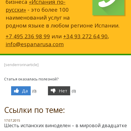
бизнеса
«Испания по-
русски»
- это более 100
наименований услуг на
родном языке в любом регионе Испании.
+7 495 236 98 99
или
+34 93 272 64 90
,
info@espanarusa.com
[senderrorinarticle]
Статья оказалась полезной?
Да
Нет
(
0
)
(
0
)
Ссылки по теме:
17.07.2015
Шесть испанских виноделен – в мировой двадцатке