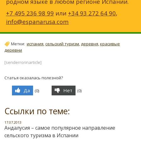
родном языке в любом регионе Испании.
+7 495 236 98 99
или
+34 93 272 64 90
,
info@espanarusa.com
Метки:
испания
,
сельский туризм
,
деревня
,
красивые
деревни
[senderrorinarticle]
Статья оказалась полезной?
Да
Нет
(
0
)
(
0
)
Ссылки по теме:
17.07.2013
Андалусия – самое популярное направление
сельского туризма в Испании