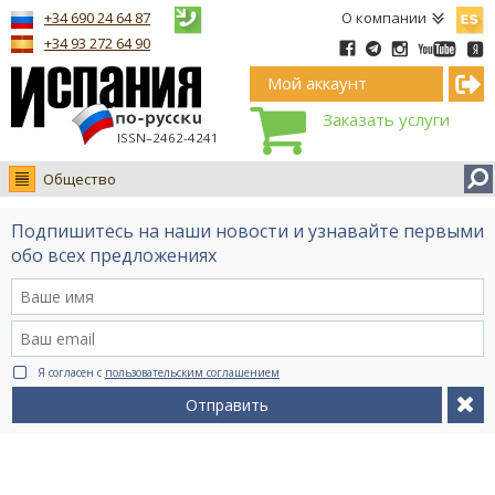
Españ
+34 690 24 64 87
О компании
+34 93 272 64 90
Мой аккаунт
Заказать услуги
ISSN–2462-4241
Общество
Новости
Подпишитесь на наши новости и узнавайте первыми
Интервью
обо всех предложениях
Фото
Видео Ruso.TV
BCN life
Я согласен с
пользовательским соглашением
Сервис на немецком
Отправить