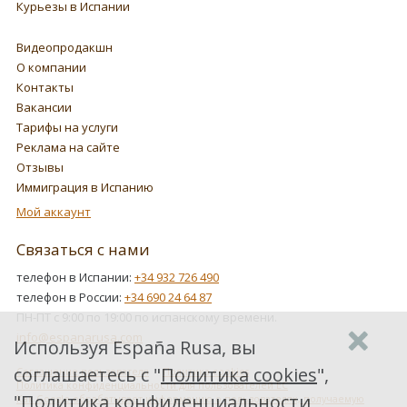
Курьезы в Испании
Видеопродакшн
О компании
Контакты
Вакансии
Тарифы на услуги
Реклама на сайте
Отзывы
Иммиграция в Испанию
Мой аккаунт
Связаться с нами
телефон в Испании:
+34 932 726 490
телефон в России:
+34 690 24 64 87
ПН-ПТ с 9:00 по 19:00 по испанскому времени.
info@espanarusa.com
Используя España Rusa, вы
соглашаетесь с "
Политика cookies
",
Соглашение пользователя
Политика cookies
Политика конфиденциальности для пользователей ЕС
"
Политика конфиденциальности
Как Google обрабатывает информацию о пользователях, получаемую