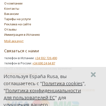
О компании
Контакты
Вакансии
Тарифы на услуги
Реклама на сайте
Отзывы
Иммиграция в Испанию
Мой аккаунт
Связаться с нами
телефон в Испании:
+34 932 726 490
телефон в России:
+34 690 24 64 87
ПН-ПТ с 9:00 по 19:00 по испанскому времени.
info@espanarusa.com
Используя España Rusa, вы
соглашаетесь с "
Политика cookies
",
Соглашение пользователя
Политика cookies
Политика конфиденциальности для пользователей ЕС
"
Политика конфиденциальности
Как Google обрабатывает информацию о пользователях, получаемую
от наших партнеров
для пользователей ЕС
" для
Copyright ©2007-2026 Espana Rusa
улучшения вашего