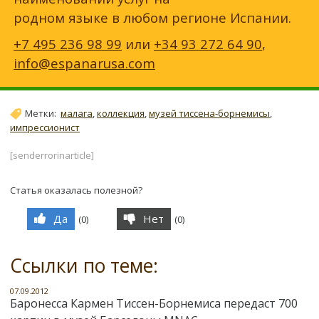
родном языке в любом регионе Испании.
+7 495 236 98 99
или
+34 93 272 64 90
,
info@espanarusa.com
Метки:
малага
,
коллекция
,
музей тиссена-борнемисы
,
импрессионист
[senderrorinarticle]
Статья оказалась полезной?
Да
Нет
(
0
)
(
0
)
Ссылки по теме:
07.09.2012
Баронесса Кармен Тиссен-Борнемиса передаст 700