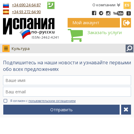
Españ
+34 690 24 64 87
О компании
+34 93 272 64 90
Мой аккаунт
Заказать услуги
ISSN–2462-4241
Культура
Новости
Подпишитесь на наши новости и узнавайте первыми
Интервью
обо всех предложениях
Фото
Видео Ruso.TV
BCN life
Я согласен с
пользовательским соглашением
Сервис на немецком
Отправить