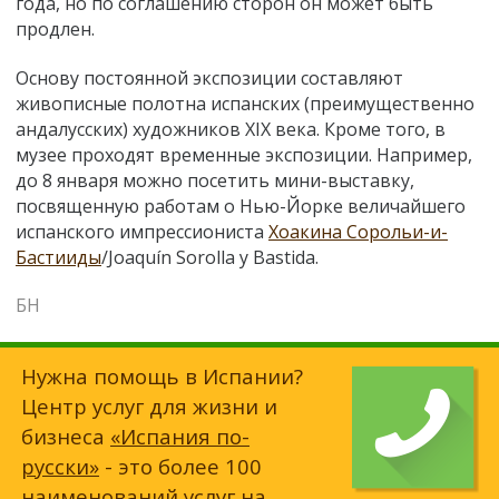
года, но по соглашению сторон он может быть
продлен.
Основу постоянной экспозиции составляют
живописные полотна испанских (преимущественно
андалусских) художников XIX века. Кроме того, в
музее проходят временные экспозиции. Например,
до 8 января можно посетить мини-выставку,
посвященную работам о Нью-Йорке величайшего
испанского импрессиониста
Хоакина Сорольи-и-
Бастииды
/Joaquín Sorolla y Bastida.
БН
Нужна помощь в Испании?
Центр услуг для жизни и
бизнеса
«Испания по-
русски»
- это более 100
наименований услуг на