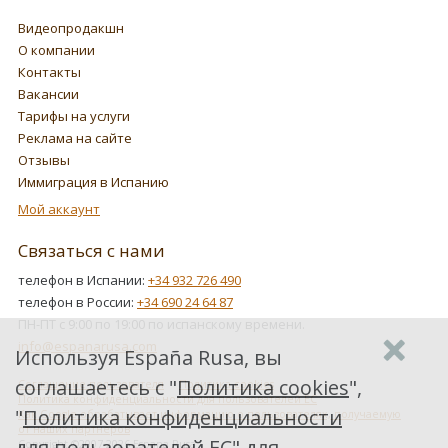
Видеопродакшн
О компании
Контакты
Вакансии
Тарифы на услуги
Реклама на сайте
Отзывы
Иммиграция в Испанию
Мой аккаунт
Связаться с нами
телефон в Испании:
+34 932 726 490
телефон в России:
+34 690 24 64 87
ПН-ПТ с 9:00 по 19:00 по испанскому времени.
info@espanarusa.com
Используя España Rusa, вы
соглашаетесь с "
Политика cookies
",
Соглашение пользователя
Политика cookies
Политика конфиденциальности для пользователей ЕС
"
Политика конфиденциальности
Как Google обрабатывает информацию о пользователях, получаемую
от наших партнеров
для пользователей ЕС
" для
Copyright ©2007-2026 Espana Rusa