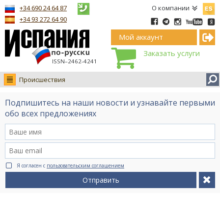
Españ
+34 690 24 64 87
О компании
+34 93 272 64 90
Мой аккаунт
Заказать услуги
ISSN–2462-4241
Происшествия
Новости
Подпишитесь на наши новости и узнавайте первыми
Интервью
обо всех предложениях
Фото
Видео Ruso.TV
BCN life
Я согласен с
пользовательским соглашением
Сервис на немецком
Отправить