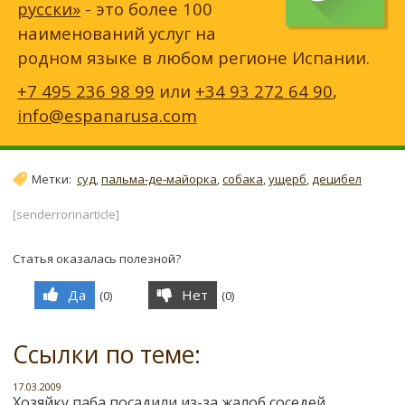
русски»
- это более 100
наименований услуг на
родном языке в любом регионе Испании.
+7 495 236 98 99
или
+34 93 272 64 90
,
info@espanarusa.com
Метки:
суд
,
пальма-де-майорка
,
собака
,
ущерб
,
децибел
[senderrorinarticle]
Статья оказалась полезной?
Да
Нет
(
0
)
(
0
)
Ссылки по теме:
17.03.2009
Хозяйку паба посадили из-за жалоб соседей