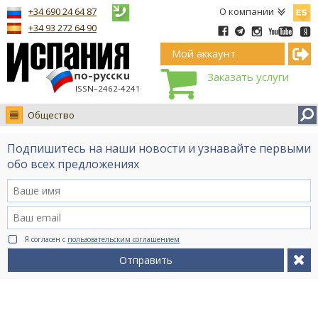
Españ
+34 690 24 64 87
О компании
+34 93 272 64 90
Мой аккаунт
Заказать услуги
ISSN–2462-4241
Общество
Новости
Подпишитесь на наши новости и узнавайте первыми
Интервью
обо всех предложениях
Фото
Видео Ruso.TV
BCN life
Я согласен с
пользовательским соглашением
Сервис на немецком
Отправить