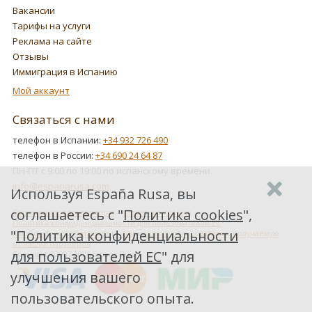
Вакансии
Тарифы на услуги
Реклама на сайте
Отзывы
Иммиграция в Испанию
Мой аккаунт
Связаться с нами
телефон в Испании:
+34 932 726 490
телефон в России:
+34 690 24 64 87
ПН-ПТ с 9:00 по 19:00 по испанскому времени.
info@espanarusa.com
Используя España Rusa, вы
соглашаетесь с "
Политика cookies
",
Соглашение пользователя
Политика cookies
Политика конфиденциальности для пользователей ЕС
"
Политика конфиденциальности
Как Google обрабатывает информацию о пользователях, получаемую
от наших партнеров
для пользователей ЕС
" для
Copyright ©2007-2026 Espana Rusa
улучшения вашего
пользовательского опыта.