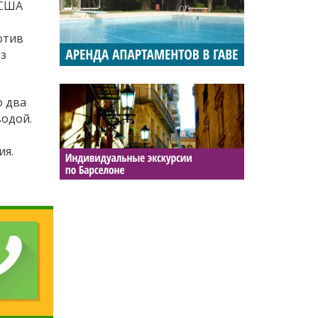
 США
отив
из
о два
водой.
ия.