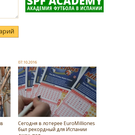
арий
07.10.2016
 в
Сегодня в лотерее EuroMillionеs
был рекордный для Испании