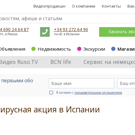
Видеопродакшн
О компании
Контакты
Вак
4 690 24 64 87
+34 93 272 64 90
Заказать зв
пт, в России
пн-сб. в Испании
Объявления
Недвижимость
Экскурсии
Магази
Видео Ruso.TV
BCN life
Сервис на немецк
е первыми обо
Я согласен с
пользовательским соглашением
вирусная акция в Испании