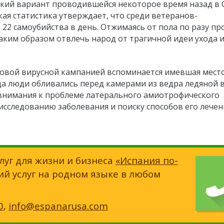
ский вариант проводившейся некоторое время назад в
кая статистика утверждает, что среди ветеранов-
22 самоубийства в день. Отжимаясь от пола по разу пр
аким образом отвлечь народ от трагичной идеи ухода 
 новой вирусной кампанией вспоминается имевшая мест
огда люди обливались перед камерами из ведра ледяной 
внимания к проблеме латерального амиотрофического
 исследованию заболевания и поиску способов его лечен
луг для жизни и бизнеса
«Испания по-
ий услуг на родном языке в любом
0
,
info@espanarusa.com