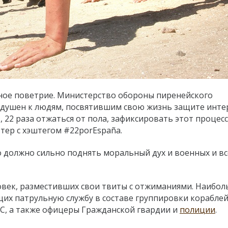
ное поветрие. Министерство обороны пиренейского
нодушен к людям, посвятившим свою жизнь защите инте
», 22 раза отжаться от пола, зафиксировать этот процесс
тер с хэштегом #22porEspaña.
 должно сильно поднять моральный дух и военных и все
овек, разместивших свои твиты с отжиманиями. Наибо
щих патрульную службу в составе группировки корабле
С, а также офицеры Гражданской гвардии и
полиции
.