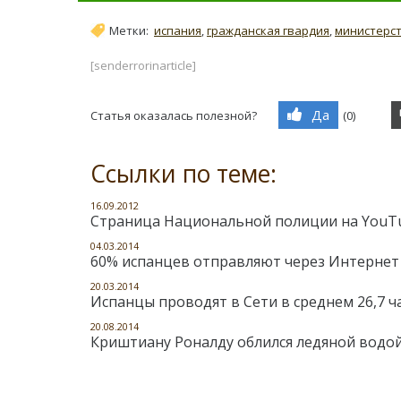
Метки:
испания
,
гражданская гвардия
,
министерс
[senderrorinarticle]
Да
Статья оказалась полезной?
(
0
)
Ссылки по теме:
16.09.2012
Страница Национальной полиции на YouTu
04.03.2014
60% испанцев отправляют через Интернет
20.03.2014
Испанцы проводят в Сети в среднем 26,7 ч
20.08.2014
Криштиану Роналду облился ледяной водо