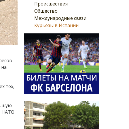
Происшествия
Общество
Международные связи
Курьезы в Испании
ресов
 на
х тех,
льшую
й НАТО