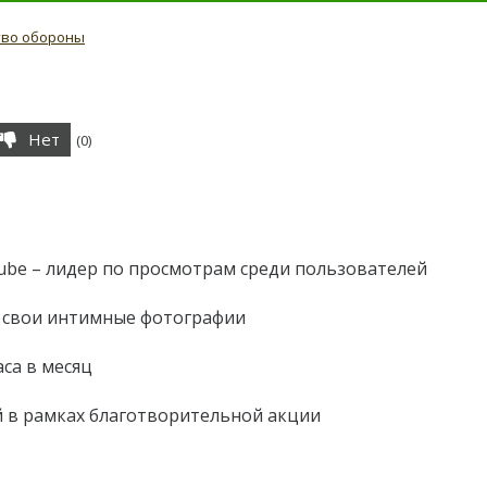
тво обороны
Нет
(
0
)
be – лидер по просмотрам среди пользователей
 свои интимные фотографии
аса в месяц
й в рамках благотворительной акции