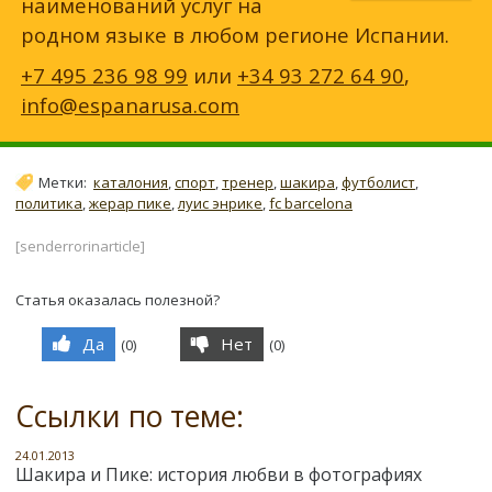
наименований услуг на
родном языке в любом регионе Испании.
+7 495 236 98 99
или
+34 93 272 64 90
,
info@espanarusa.com
Метки:
каталония
,
спорт
,
тренер
,
шакира
,
футболист
,
политика
,
жерар пике
,
луис энрике
,
fc barcelona
[senderrorinarticle]
Статья оказалась полезной?
Да
Нет
(
0
)
(
0
)
Ссылки по теме:
24.01.2013
Шакира и Пике: история любви в фотографиях