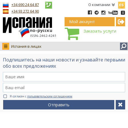
Españ
+34 690 24 64 87
О компании
+34 93 272 64 90
Мой аккаунт
Заказать услуги
ISSN–2462-4241
Испания в лицах
Новости
Подпишитесь на наши новости и узнавайте первыми
Интервью
обо всех предложениях
Фото
Видео Ruso.TV
BCN life
Я согласен с
пользовательским соглашением
Сервис на немецком
Отправить