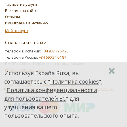
Тарифы на услуги
Реклама на сайте
Отзывы
Иммиграция в Испанию
Мой аккаунт
Связаться с нами
телефон в Испании:
+34 932 726 490
телефон в России:
+34 690 24 64 87
ПН-ПТ с 9:00 по 19:00 по испанскому времени.
info@espanarusa.com
Используя España Rusa, вы
соглашаетесь с "
Политика cookies
",
Соглашение пользователя
Политика cookies
Политика конфиденциальности для пользователей ЕС
"
Политика конфиденциальности
Как Google обрабатывает информацию о пользователях, получаемую
от наших партнеров
для пользователей ЕС
" для
Copyright ©2007-2026 Espana Rusa
улучшения вашего
пользовательского опыта.