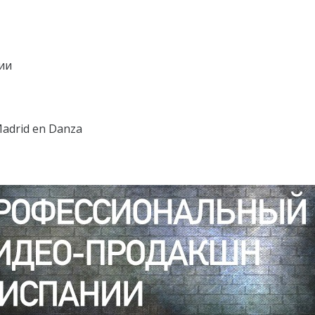
ии
adrid en Danza