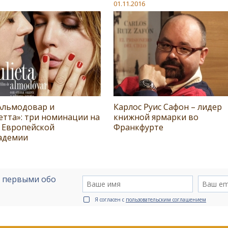
01.11.2016
Альмодовар и
Карлос Руис Сафон – лидер
етта»: три номинации на
книжной ярмарки во
 Европейской
Франкфурте
адемии
е первыми обо
Я согласен с
пользовательским соглашением