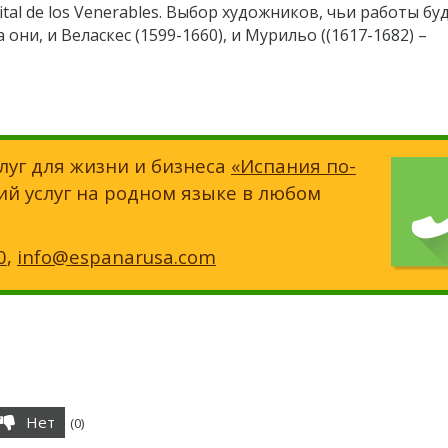
al de los Venerables. Выбор художников, чьи работы бу
они, и Веласкес (1599-1660), и Мурильо ((1617-1682) –
луг для жизни и бизнеса
«Испания по-
ий услуг на родном языке в любом
0
,
info@espanarusa.com
Нет
(
0
)