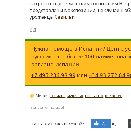
патронат над севильским госпиталем Hospit
представлены в экспозиции, не случаен: оба 
уроженцы
Севильи
.
ВД
Нужна помощь в Испании? Центр ус
русски»
- это более 100 наименован
регионе Испании.
+7 495 236 98 99
или
+34 93 272 64 9
Метки:
севилья
,
мурильо
,
выставка
,
веласкес
[senderrorinarticle]
Да
Статья оказалась полезной?
(
0
)