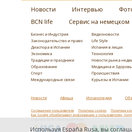
Новости
Интервью
Фот
BCN life
Сервис на немецком
Бизнес и Индустрия
Видеоновости
Законодательство и право
Life Style
Диаспора в Испании
Испания в лицах
Экономика
Технология
Традиции и праздники
Новости рынка недв
Образование
Медицина и Здоров
Спорт
Происшествия
Международные связи
Курьезы в Испании
Новости
Афиша
Испанопедия
Об
Соглашение пользователя
Политика cookies
Политика ко
Как Google обрабатывает информацию о пользователях, пол
Copyright ©2007-2026 Espana Rusa
Используя España Rusa, вы соглаша