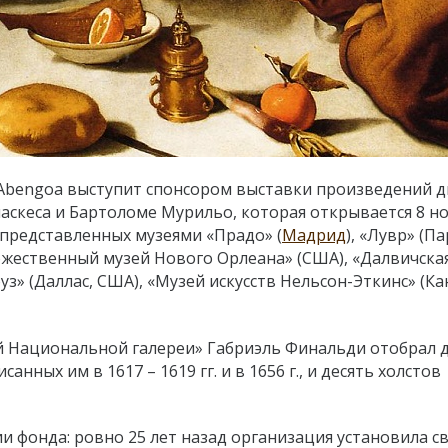
-Abengoa выступит спонсором выставки произведений д
аскеса и Бартоломе Мурильо, которая открывается 8 но
, представленных музеями «Прадо» (
Мадрид
), «Лувр» (Па
ожественный музей Нового Орлеана» (США), «Далвичска
з» (Даллас, США), «Музей искусств Нельсон-Эткинс» (Ка
й Национальной галереи» Габриэль Финальди отобрал 
нных им в 1617 – 1619 гг. и в 1656 г., и десять холстов
и фонда: ровно 25 лет назад организация установила с