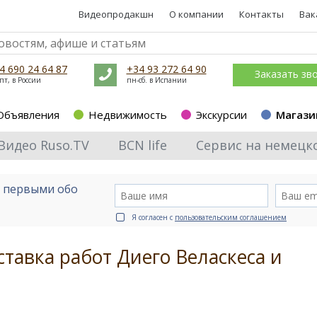
Видеопродакшн
О компании
Контакты
Вак
4 690 24 64 87
+34 93 272 64 90
Заказать зв
пт, в России
пн-сб. в Испании
Объявления
Недвижимость
Экскурсии
Магази
Видео Ruso.TV
BCN life
Сервис на немецк
е первыми обо
Я согласен с
пользовательским соглашением
тавка работ Диего Веласкеса и