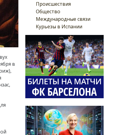
Происшествия
Общество
Международные связи
Курьезы в Испании
вух
ября в
риж),
я
нзас,
для
вой