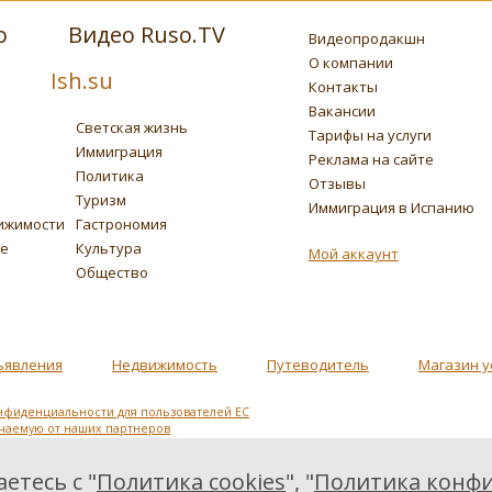
о
Видео Ruso.TV
Видеопродакшн
О компании
Ish.su
Контакты
Вакансии
Светская жизнь
Тарифы на услуги
Иммиграция
Реклама на сайте
Политика
Отзывы
Туризм
Иммиграция в Испанию
ижимости
Гастрономия
ье
Культура
Мой аккаунт
Общество
ъявления
Недвижимость
Путеводитель
Магазин у
нфиденциальности для пользователей ЕС
учаемую от наших партнеров
етесь с "
Политика cookies
", "
Политика конфи