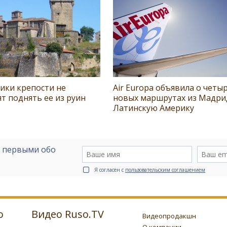
ики крепости не
Air Europa объявила о четы
т поднять ее из руин
новых маршрутах из Мадри
Латинскую Америку
е первыми обо
Я согласен с
пользовательским соглашением
о
Видео Ruso.TV
Видеопродакшн
О компании