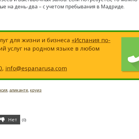
ые на день-два – с учетом пребывания в Мадриде.
луг для жизни и бизнеса
«Испания по-
ий услуг на родном языке в любом
0
,
info@espanarusa.com
нсия
,
аликанте
,
круиз
Нет
(
0
)