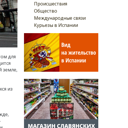
Происшествия
Общество
Международные связи
Курьезы в Испании
том для
дится
й земле,
хся из
жде,
–
 и