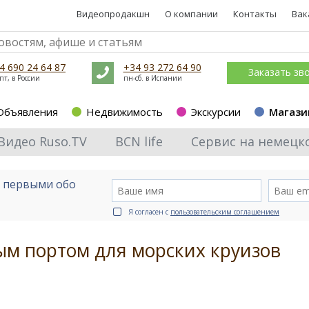
Видеопродакшн
О компании
Контакты
Вак
4 690 24 64 87
+34 93 272 64 90
Заказать зв
пт, в России
пн-сб. в Испании
Объявления
Недвижимость
Экскурсии
Магази
Видео Ruso.TV
BCN life
Сервис на немецк
е первыми обо
Я согласен с
пользовательским соглашением
ым портом для морских круизов