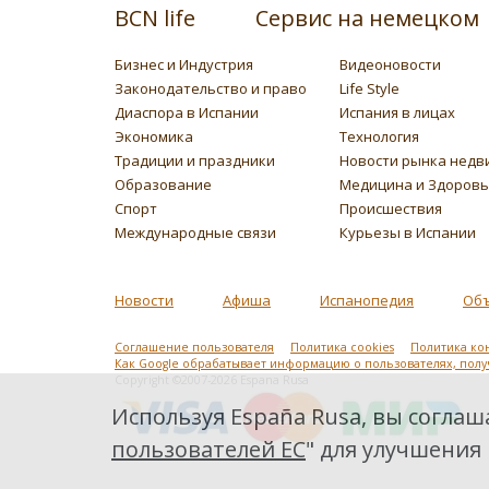
BCN life
Сервис на немецком
Бизнес и Индустрия
Видеоновости
Законодательство и право
Life Style
Диаспора в Испании
Испания в лицах
Экономика
Технология
Традиции и праздники
Новости рынка недв
Образование
Медицина и Здоров
Спорт
Происшествия
Международные связи
Курьезы в Испании
Новости
Афиша
Испанопедия
Об
Соглашение пользователя
Политика cookies
Политика ко
Как Google обрабатывает информацию о пользователях, пол
Copyright ©2007-2026 Espana Rusa
Используя España Rusa, вы соглаша
пользователей ЕС
" для улучшения