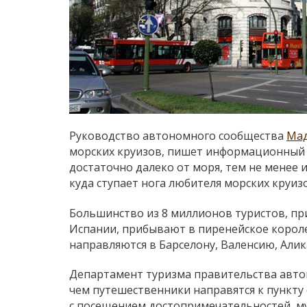
Руководство автономного сообщества
Ма
морских круизов, пишет информационный по
достаточно далеко от моря, тем не менее 
куда ступает нога любителя морских круиз
Большинство из 8 миллионов туристов, пр
Испании, прибывают в пиренейское короле
направляются в Барселону, Валенсию, Алик
Департамент туризма правительства авто
чем путешественники направятся к пункту 
с посещением достопримечательностей, муз