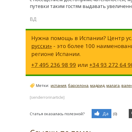
путевки таким гостям выдавать увеличенн
ВД
Нужна помощь в Испании? Центр ус
русски»
- это более 100 наименован
регионе Испании.
+7 495 236 98 99
или
+34 93 272 64 9
Метки:
испания
,
барселона
,
мадрид
,
малага
,
вале
[senderrorinarticle]
Да
Статья оказалась полезной?
(
0
)