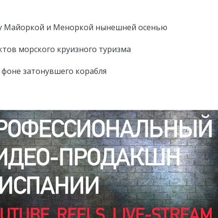
жду Майоркой и Меноркой нынешней осенью
ктов морского круизного туризма
а фоне затонувшего корабля