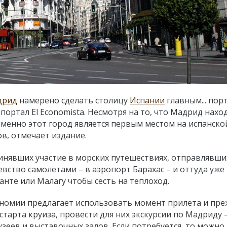
дрид
намерено сделать столицу
Испании
главным... пор
ртал El Economista. Несмотря на то, что Мадрид нахо
именно этот город является первым местом на испанско
ов, отмечает издание.
инявших участие в морских путешествиях, отправлявши
вство самолетами – в аэропорт Барахас – и оттуда уже
анте или Малагу чтобы сесть на теплоход.
номии предлагает использовать момент прилета и пре
старта круиза, провести для них экскурсии по Мадриду 
еев и выставочных залов. Если потребуется, то можно