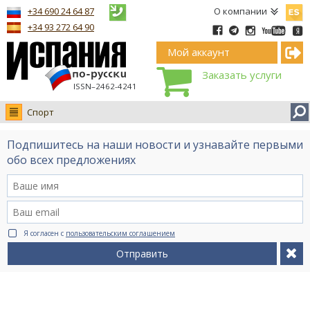
Españ
+34 690 24 64 87
О компании
+34 93 272 64 90
Мой аккаунт
Заказать услуги
ISSN–2462-4241
Спорт
Новости
Подпишитесь на наши новости и узнавайте первыми
Интервью
обо всех предложениях
Фото
Видео Ruso.TV
BCN life
Я согласен с
пользовательским соглашением
Сервис на немецком
Отправить