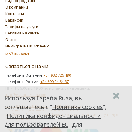
Видеопродакшн
О компании
Контакты
Вакансии
Тарифы на услуги
Реклама на сайте
Отзывы
Иммиграция в Испанию
Мой аккаунт
Связаться с нами
телефон в Испании:
+34 932 726 490
телефон в России:
+34 690 24 64 87
ПН-ПТ с 9:00 по 19:00 по испанскому времени.
info@espanarusa.com
Используя España Rusa, вы
соглашаетесь с "
Политика cookies
",
Соглашение пользователя
Политика cookies
Политика конфиденциальности для пользователей ЕС
"
Политика конфиденциальности
Как Google обрабатывает информацию о пользователях, получаемую
от наших партнеров
для пользователей ЕС
" для
Copyright ©2007-2026 Espana Rusa