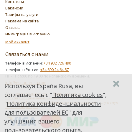
Контакты
Вакансии
Тарифы на услуги
Реклама на сайте
Отзывы
Иммиграция в Испанию
Мой аккаунт
Связаться с нами
телефон в Испании:
+34 932 726 490
телефон в России:
+34 690 24 64 87
ПН-ПТ с 9:00 по 19:00 по испанскому времени.
info@espanarusa.com
Используя España Rusa, вы
соглашаетесь с "
Политика cookies
",
Соглашение пользователя
Политика cookies
Политика конфиденциальности для пользователей ЕС
"
Политика конфиденциальности
Как Google обрабатывает информацию о пользователях, получаемую
от наших партнеров
для пользователей ЕС
" для
Copyright ©2007-2026 Espana Rusa
улучшения вашего
пользовательского опыта.