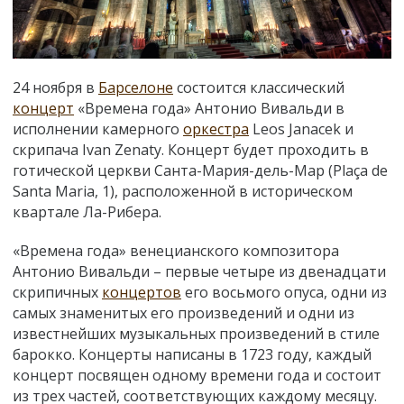
24 ноября в
Барселоне
состоится классический
концерт
«Времена года» Антонио Вивальди в
исполнении камерного
оркестра
Leos Janacek и
скрипача Ivan Zenaty. Концерт будет проходить в
готической церкви Санта-Мария-дель-Мар (Plaça de
Santa Maria, 1), расположенной в историческом
квартале Ла-Рибера.
«Времена года» венецианского композитора
Антонио Вивальди – первые четыре из двенадцати
скрипичных
концертов
его восьмого опуса, одни из
самых знаменитых его произведений и одни из
известнейших музыкальных произведений в стиле
барокко. Концерты написаны в 1723 году, каждый
концерт посвящен одному времени года и состоит
из трех частей, соответствующих каждому месяцу.