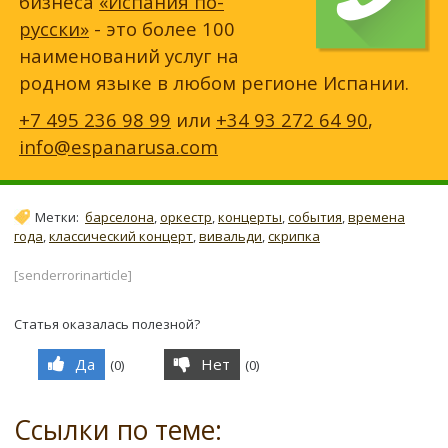
бизнеса
«Испания по-
русски»
- это более 100
наименований услуг на
родном языке в любом регионе Испании.
+7 495 236 98 99
или
+34 93 272 64 90
,
info@espanarusa.com
Метки:
барселона
,
оркестр
,
концерты
,
события
,
времена
года
,
классический концерт
,
вивальди
,
скрипка
[senderrorinarticle]
Статья оказалась полезной?
Да
Нет
(
0
)
(
0
)
Ссылки по теме: