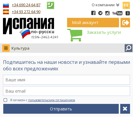
Españ
+34 690 24 64 87
О компании
+34 93 272 64 90
Мой аккаунт
Заказать услуги
ISSN–2462-4241
Культура
Новости
Подпишитесь на наши новости и узнавайте первыми
Интервью
обо всех предложениях
Фото
Видео Ruso.TV
BCN life
Я согласен с
пользовательским соглашением
Сервис на немецком
Отправить