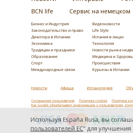
BCN life
Сервис на немецком
Бизнес и Индустрия
Видеоновости
Законодательство и право
Life Style
Диаспора в Испании
Испания в лицах
Экономика
Технология
Традиции и праздники
Новости рынка недв
Образование
Медицина и Здоров
Спорт
Происшествия
Международные связи
Курьезы в Испании
Новости
Афиша
Испанопедия
Об
Соглашение пользователя
Политика cookies
Политика ко
Как Google обрабатывает информацию о пользователях, пол
Copyright ©2007-2026 Espana Rusa
Используя España Rusa, вы соглаша
пользователей ЕС
" для улучшения