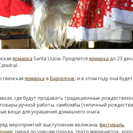
нская
ярмарка
Santa Llúcia. Продлится
ярмарка
до 23 дек
atedral.
ественская
ярмарка
в
Барселоне
, и в этом году она будет
авках, где будут продавать традиционные рождественс
 товары ручной работы, самбомбы (типичный рождеств
ые вещи для украшения домашнего очага.
я ряд мероприятий: выступление великана,
фестиваль
лонии
, парад по улицам города, театр марионеток, хор