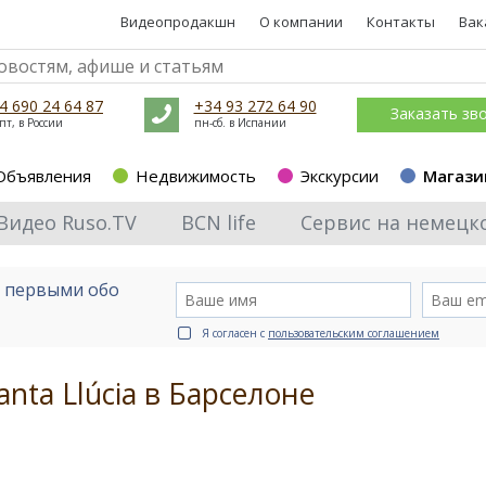
Видеопродакшн
О компании
Контакты
Вак
4 690 24 64 87
+34 93 272 64 90
Заказать зв
пт, в России
пн-сб. в Испании
Объявления
Недвижимость
Экскурсии
Магази
Видео Ruso.TV
BCN life
Сервис на немецк
е первыми обо
Я согласен с
пользовательским соглашением
nta Llúcia в Барселоне