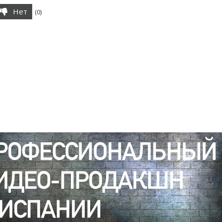
Нет
(
0
)