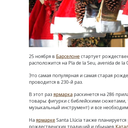
25 ноября в
Барселоне
стартует рождестве
расположится на Pla de la Seu, avenida de la C
Это самая популярная и самая старая рожд
проводится в 230-й раз.
В этот раз
ярмарка
раскинется на 286 прил
товары: фигурки с библейскими сюжетами,
музыкальный инструмент) и все необходим
На
ярмарке
Santa Llúcia также планируетс
рождественских традиций и обычаев
Ката