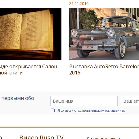
21.11.2016
иде открывается Салон
Выставка AutoRetro Barcelo
ной книги
2016
е первыми обо
Я согласен с
пользовательским соглашением
о
Видео Ruso.TV
Видеопродакшн