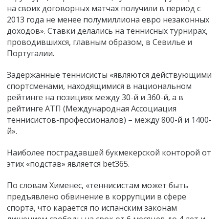
на своих договорных матчах получили в период с
2013 года не менее полумиллиона евро незаконных
доходов». Ставки делались на теннисных турнирах,
проводившихся, главным образом, в Севилье и
Португалии.
Задержанные теннисисты «являются действующими
спортсменами, находящимися в национальном
рейтинге на позициях между 30-й и 360-й, а в
рейтинге АТП (Международная Ассоциация
теннисистов-профессионалов) – между 800-й и 1400-
й».
Наиболее пострадавшей букмекерской конторой от
этих «подстав» является bet365.
По словам Хименес, «теннисистам может быть
предъявлено обвинение в коррупции в сфере
спорта, что карается по испанским законам
лишением свободы на срок от 6 месяцев до 4 лет и