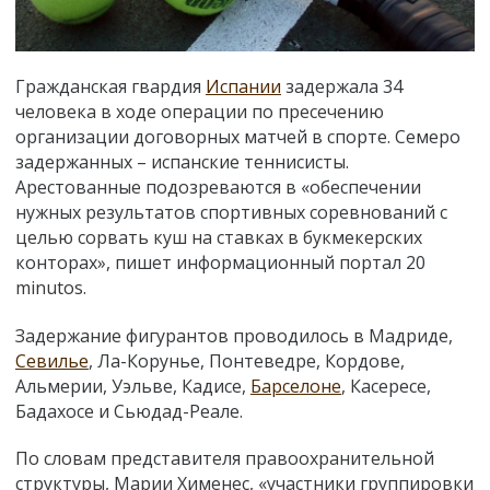
Гражданская гвардия
Испании
задержала 34
человека в ходе операции по пресечению
организации договорных матчей в спорте. Семеро
задержанных – испанские теннисисты.
Арестованные подозреваются в «обеспечении
нужных результатов спортивных соревнований с
целью сорвать куш на ставках в букмекерских
конторах», пишет информационный портал 20
minutos.
Задержание фигурантов проводилось в Мадриде,
Севилье
, Ла-Корунье, Понтеведре, Кордове,
Альмерии, Уэльве, Кадисе,
Барселоне
, Касересе,
Бадахосе и Сьюдад-Реале.
По словам представителя правоохранительной
структуры, Марии Хименес, «участники группировки