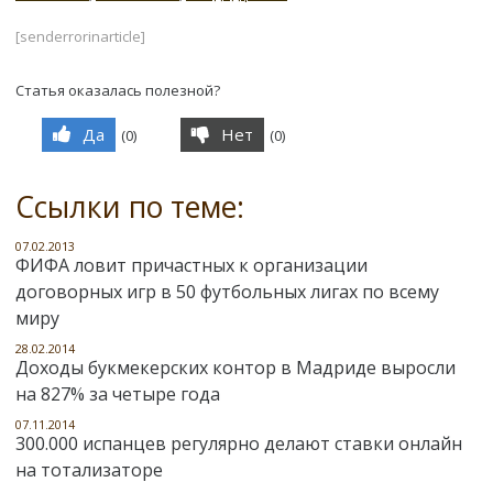
[senderrorinarticle]
Статья оказалась полезной?
Да
Нет
(
0
)
(
0
)
Ссылки по теме:
07.02.2013
ФИФА ловит причастных к организации
договорных игр в 50 футбольных лигах по всему
миру
28.02.2014
Доходы букмекерских контор в Мадриде выросли
на 827% за четыре года
07.11.2014
300.000 испанцев регулярно делают ставки онлайн
на тотализаторе