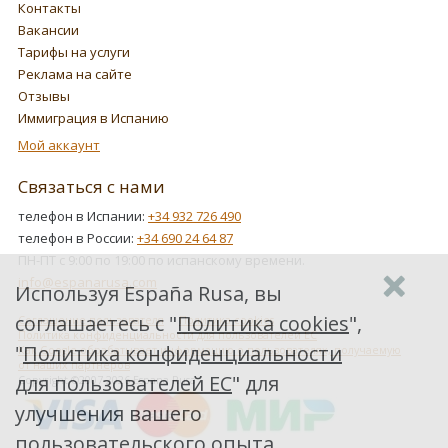
Контакты
Вакансии
Тарифы на услуги
Реклама на сайте
Отзывы
Иммиграция в Испанию
Мой аккаунт
Связаться с нами
телефон в Испании:
+34 932 726 490
телефон в России:
+34 690 24 64 87
ПН-ПТ с 9:00 по 19:00 по испанскому времени.
info@espanarusa.com
Используя España Rusa, вы
соглашаетесь с "
Политика cookies
",
Соглашение пользователя
Политика cookies
Политика конфиденциальности для пользователей ЕС
"
Политика конфиденциальности
Как Google обрабатывает информацию о пользователях, получаемую
от наших партнеров
для пользователей ЕС
" для
Copyright ©2007-2026 Espana Rusa
улучшения вашего
пользовательского опыта.