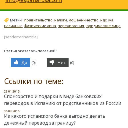
Метки:
правительство
,
налоги
,
мошенничество
,
ндс
,
iva
,
наличные
,
физические лица
,
перечисления
,
юридические лица
[senderrorinarticle]
Статья оказалась полезной?
Да
Нет
(
0
)
(
0
)
Ссылки по теме:
29.01.2015
Спонсорство и подарки в виде банковских
переводов в Испанию от родственников из России
06.09.2016
Из какого испанского банка выгодно делать
денежный перевод за границу?