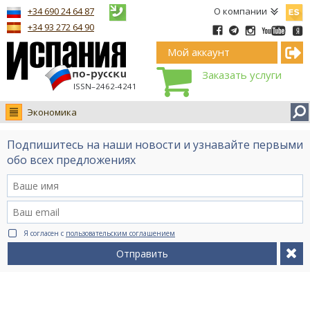
Españ
+34 690 24 64 87
О компании
+34 93 272 64 90
Мой аккаунт
Заказать услуги
ISSN–2462-4241
Экономика
Новости
Подпишитесь на наши новости и узнавайте первыми
Интервью
обо всех предложениях
Фото
Видео Ruso.TV
BCN life
Я согласен с
пользовательским соглашением
Сервис на немецком
Отправить