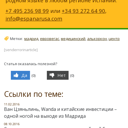
родном языке в любом регионе Испании.
+7 495 236 98 99
или
+34 93 272 64 90
,
info@espanarusa.com
Метки:
мадрид
,
евровегас
,
медицинский
,
алькоркон
,
центр
[senderrorinarticle]
Статья оказалась полезной?
Да
Нет
(
0
)
(
0
)
Ссылки по теме:
11.02.2016
Ван Цзяньлинь, Wanda и китайские инвестиции –
одной ногой на выходе из Мадрида
08.10.2016