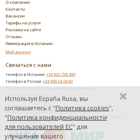
О компании
Контакты
Вакансии
Тарифы на услуги
Реклама на сайте
Отзывы
Иммиграция в Испанию
Мой аккаунт
Связаться с нами
телефон в Испании:
+34 932 726 490
телефон в России:
+34 690 24 64 87
ПН-ПТ с 9:00 по 19:00 по испанскому времени.
info@espanarusa.com
Используя España Rusa, вы
соглашаетесь с "
Политика cookies
",
Соглашение пользователя
Политика cookies
Политика конфиденциальности для пользователей ЕС
"
Политика конфиденциальности
Как Google обрабатывает информацию о пользователях, получаемую
от наших партнеров
для пользователей ЕС
" для
Copyright ©2007-2026 Espana Rusa
улучшения вашего