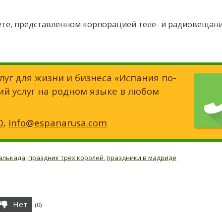
жете, представленном корпорацией теле- и радиовещани
луг для жизни и бизнеса
«Испания по-
ий услуг на родном языке в любом
0
,
info@espanarusa.com
алькада
,
праздник трех королей
,
праздники в мадриде
Нет
(
0
)