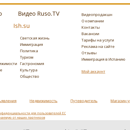
о
Видео Ruso.TV
Видеопродакшн
О компании
Ish.su
Контакты
Вакансии
Светская жизнь
Тарифы на услуги
Иммиграция
Реклама на сайте
Политика
Отзывы
Туризм
Иммиграция в Испанию
ижимости
Гастрономия
ье
Культура
Мой аккаунт
Общество
ъявления
Недвижимость
Путеводитель
Магазин у
нфиденциальности для пользователей ЕС
учаемую от наших партнеров