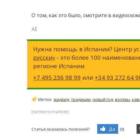
О том, как это было, смотрите в видеосю
AЕ
Нужна помощь в Испании? Центр ус
русски»
- это более 100 наименован
регионе Испании.
+7 495 236 98 99
или
+34 93 272 64 9
Метки:
мадрид
,
традиции
,
новый год
,
волхвы
,
кав
[senderrorinarticle]
Да
Статья оказалась полезной?
(
0
)