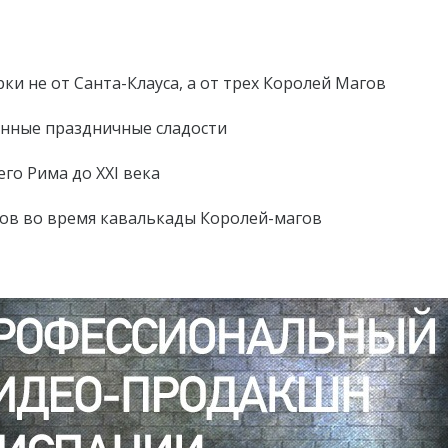
и не от Санта-Клауса, а от трех Королей Магов
онные праздничные сладости
го Рима до XXI века
ков во время кавалькады Королей-магов