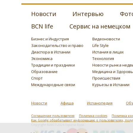
Новости
Интервью
Фот
BCN life
Сервис на немецком
Бизнес и Индустрия
Видеоновости
Законодательство и право
Life Style
Диаспора в Испании
Испания в лицах
Экономика
Технология
Традиции и праздники
Новости рынка недв
Образование
Медицина и Здоров
Спорт
Происшествия
Международные связи
Курьезы в Испании
Новости
Афиша
Испанопедия
Об
Соглашение пользователя
Политика cookies
Политика ко
Как Google обрабатывает информацию о пользователях, пол
Copyright ©2007-2026 Espana Rusa