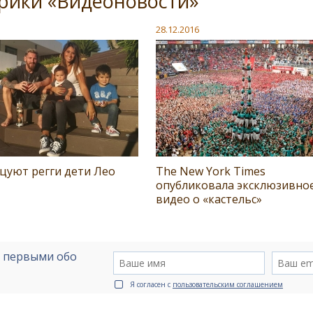
рики «Видеоновости»
28.12.2016
цуют регги дети Лео
The New York Times
опубликовала эксклюзивно
видео о «кастельс»
е первыми обо
Я согласен с
пользовательским соглашением