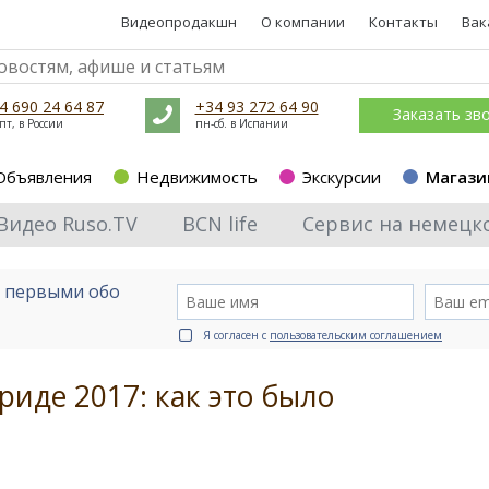
Видеопродакшн
О компании
Контакты
Вак
4 690 24 64 87
+34 93 272 64 90
Заказать зв
пт, в России
пн-сб. в Испании
Объявления
Недвижимость
Экскурсии
Магази
Видео Ruso.TV
BCN life
Сервис на немецк
е первыми обо
Я согласен с
пользовательским соглашением
риде 2017: как это было