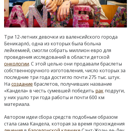
Три 12-летних девочки из валенсийского города
Беникарлó, одна из которых была больна
лейкемией, смогли собрать миллион евро для
проведения исследований в области детской
онкологии
. С этой целью они продавали браслеты
собственноручного изготовления, число которых за
последние три года достигло почти 275 тыс. штук.
На
создание
браслетов, получивших название
«Кандела» в честь сумевшей победить
рак
подруги,
у них ушло три года работы и почти 600 км
материала.
Автором идеи сбора средств подобным образом
стала сама Кандела, которая за время прохождения
лечения
в
барселонской клинике
Сант-Жоан-де-Деу