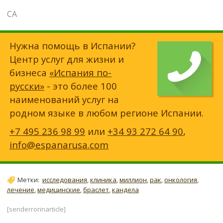
СА
Нужна помощь в Испании?
Центр услуг для жизни и
бизнеса
«Испания по-
русски»
- это более 100
наименований услуг на
родном языке в любом регионе Испании.
+7 495 236 98 99
или
+34 93 272 64 90
,
info@espanarusa.com
Метки:
исследования
,
клиника
,
миллион
,
рак
,
онкология
,
лечение
,
медицинские
,
браслет
,
кандела
[senderrorinarticle]