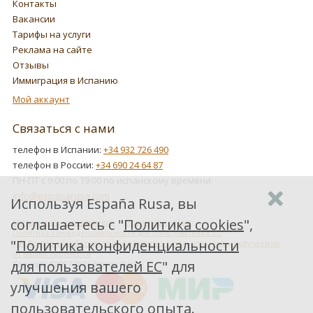
Контакты
Вакансии
Тарифы на услуги
Реклама на сайте
Отзывы
Иммиграция в Испанию
Мой аккаунт
Связаться с нами
телефон в Испании:
+34 932 726 490
телефон в России:
+34 690 24 64 87
ПН-ПТ с 9:00 по 19:00 по испанскому времени.
info@espanarusa.com
Используя España Rusa, вы
соглашаетесь с "
Политика cookies
",
Соглашение пользователя
Политика cookies
Политика конфиденциальности для пользователей ЕС
"
Политика конфиденциальности
Как Google обрабатывает информацию о пользователях, получаемую
от наших партнеров
для пользователей ЕС
" для
Copyright ©2007-2026 Espana Rusa
улучшения вашего
пользовательского опыта.