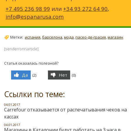
+7 495 236 98 99
или
+34 93 272 64 90
,
info@espanarusa.com
Метки:
испания
,
барселона
,
мода
,
пасео-де-грасия
,
магазин
[senderrorinarticle]
Статья оказалась полезной?
Да
Нет
(
2
)
(
0
)
Ссылки по теме:
04.01.2017
Carrefour отказывается от распечатывания чеков на
кассах
04.01.2017
Магазины в Каталонии будут работать на 3 часа в