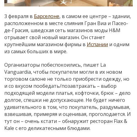
3 февраля в
Барселоне
, в самом ее центре – здании,
расположенном в месте слияния Гран Виа и Пасео-
де-Грасия, шведская сеть магазинов моды H&M
отрывает свой новый магазин. Он станет
крупнейшим магазином фирмы в
Испании
и одним
из самых больших в мире.
Организаторы побеспокоились, пишет La
Vanguardia, чтобы покупатели могли в их новом
торговом салоне не только приобрести одежду, но
и со вкусом пообедать/позавтракать – выбор
подходящей модели платья, кофточки, брюк – дело
долгое, спешки не допускающее. Не будет ничего
удивительного в том, что покупатель, раздумывая,
взвешивая, примеряя и оценивая, проголодается. И
тут он – очень кстати – обнаружит ресторан Flax &
Kale с его деликатесными блюдами.