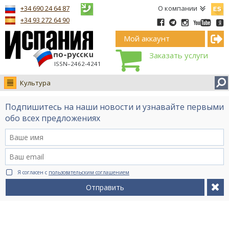
Españ
+34 690 24 64 87
О компании
+34 93 272 64 90
Мой аккаунт
Заказать услуги
ISSN–2462-4241
Культура
Новости
Подпишитесь на наши новости и узнавайте первыми
Интервью
обо всех предложениях
Фото
Видео Ruso.TV
BCN life
Я согласен с
пользовательским соглашением
Сервис на немецком
Отправить