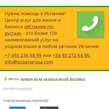
Нужна помощь в Испании?
Центр услуг для жизни и
бизнеса
«Испания по-
русски»
- это более 100
наименований услуг на
родном языке в любом регионе Испании.
+7 495 236 98 99
или
+34 93 272 64 90
,
info@espanarusa.com
Метки:
мадрид
,
мода
,
ла риоха
,
музей
,
выставка
[senderrorinarticle]
Статья оказалась полезной?