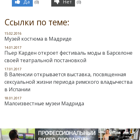
Да
Нет
(
0
)
(
0
)
Ссылки по теме:
15.02.2016
Музей костюма в Мадриде
14.01.2017
Пьер Карден откроет фестиваль моды в Барселоне
своей театральной постановкой
17.01.2017
В Валенсии открывается выставка, посвященная
сексуальной жизни периода римского владычества
в Испании
18.01.2017
Малоизвестные музеи Мадрида