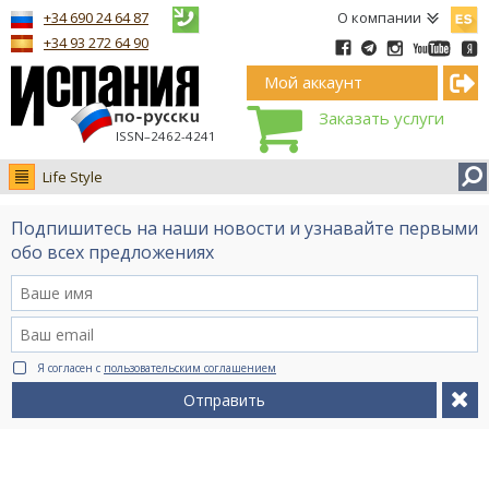
Españ
+34 690 24 64 87
О компании
+34 93 272 64 90
Мой аккаунт
Заказать услуги
ISSN–2462-4241
Life Style
Новости
Подпишитесь на наши новости и узнавайте первыми
Интервью
обо всех предложениях
Фото
Видео Ruso.TV
BCN life
Я согласен с
пользовательским соглашением
Сервис на немецком
Отправить