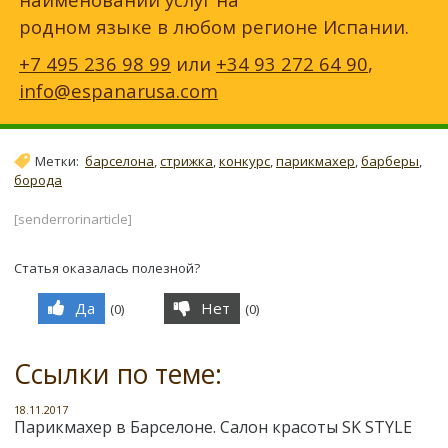
родном языке в любом регионе Испании.
+7 495 236 98 99
или
+34 93 272 64 90
,
info@espanarusa.com
Метки:
барселона
,
стрижка
,
конкурс
,
парикмахер
,
барберы
,
борода
[senderrorinarticle]
Статья оказалась полезной?
Да
Нет
(
0
)
(
0
)
Ссылки по теме:
18.11.2017
Парикмахер в Барселоне. Салон красоты SK STYLE