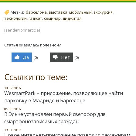
Метки:
барселона
,
выставка
,
мобильный
,
экскурсия
,
технологии
,
гаджет
,
семинар
,
диджитал
[senderrorinarticle]
Статья оказалась полезной?
Да
Нет
(
0
)
(
0
)
Ссылки по теме:
18.07.2016
WesmartPark – приложение, позволяющее найти
парковку в Мадриде и Барселоне
05.08.2016
В Эльче установлен первый светофор для
смартфонозависимых граждан
19.01.2017
Новое интернет-приложение позволит пассажирам