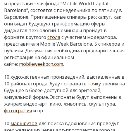
и представители фонда
"
Mobile World Capital
Barcelona
"
, состоятся с понедельника по пятницу в
Барселоне. Приглашенные спикеры расскажут, как
они видят будущую трансформацию сферы
диджитал-технологий. Семинары пройдут в
формате круглого
стола
с участием модератора,
представителя Mobile Week Barcelona, 5 спикеров и
публики. Для участия необходима предварительная
регистрация на официальном
сайте:
mobileweekbcn.com
.
10 художественных произведений, выставленные в
10 районах города, будут отражать
точку
зрения на
будущее в более доступной для зрителей,
визуальной форме. Экспонаты будут выполнены в
жанрах: видео-арт, кино, живопись, скульптура,
фотография
и пр.
10
маршрутов
для поиска вдохновения проведут
всех желающих через арт-пространства города,