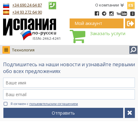
Españ
+34 690 24 64 87
О компании
+34 93 272 64 90
Мой аккаунт
Заказать услуги
ISSN–2462-4241
Технология
Новости
Подпишитесь на наши новости и узнавайте первыми
Интервью
обо всех предложениях
Фото
Видео Ruso.TV
BCN life
Я согласен с
пользовательским соглашением
Сервис на немецком
Отправить