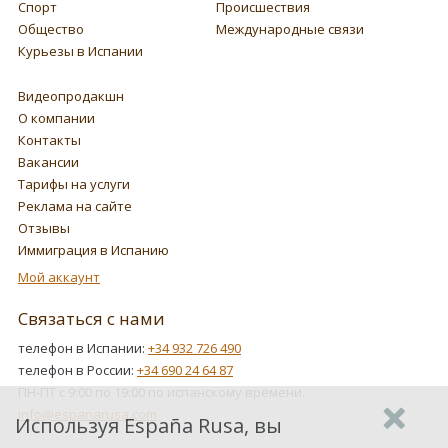
Спорт
Происшествия
Общество
Международные связи
Курьезы в Испании
Видеопродакшн
О компании
Контакты
Вакансии
Тарифы на услуги
Реклама на сайте
Отзывы
Иммиграция в Испанию
Мой аккаунт
Связаться с нами
телефон в Испании:
+34 932 726 490
телефон в России:
+34 690 24 64 87
ПН-ПТ с 9:00 по 19:00 по испанскому времени.
info@espanarusa.com
Используя España Rusa, вы