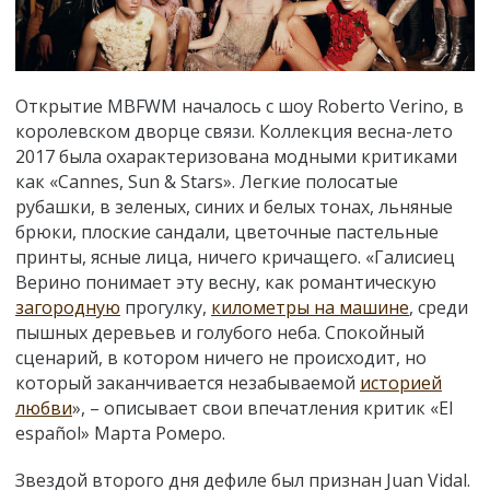
Открытие MBFWM началось с шоу Roberto Verino, в
королевском дворце связи. Коллекция весна-лето
2017 была охарактеризована модными критиками
как «Cannes, Sun & Stars». Легкие полосатые
рубашки, в зеленых, синих и белых тонах, льняные
брюки, плоские сандали, цветочные пастельные
принты, ясные лица, ничего кричащего. «Галисиец
Верино понимает эту весну, как романтическую
загородную
прогулку,
километры на машине
, среди
пышных деревьев и голубого неба. Спокойный
сценарий, в котором ничего не происходит, но
который заканчивается незабываемой
историей
любви
», – описывает свои впечатления критик «El
español» Марта Ромеро.
Звездой второго дня дефиле был признан Juan Vidal.