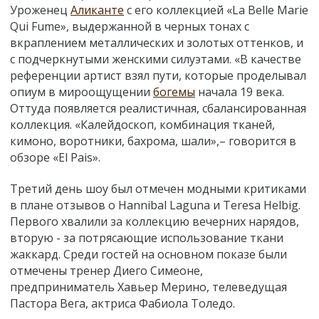
Уроженец
Аликанте
с его коллекцией «La Belle Marie
Qui Fume», выдержанной в черных тонах с
вкраплением металлических и золотых оттенков, и
с подчеркнутыми женскими силуэтами. «В качестве
референции артист взял пути, которые проделывал
опиум в мироощущении
богемы
начала 19 века.
Оттуда появляется реалистичная, сбалансированная
коллекция. «Калейдоскоп, комбинация тканей,
кимоно, воротники, бахрома, шали»,– говорится в
обзоре «El Pais».
Третий день шоу был отмечен модными критиками
в плане отзывов о Hannibal Laguna и Teresa Helbig.
Первого хвалили за коллекцию вечерних нарядов,
вторую - за потрясающие использование ткани
жаккард. Среди гостей на основном показе были
отмечены тренер Диего Симеоне,
предприниматель Хавьер Мерино, телеведущая
Пастора Вега, актриса Фабиола Толедо.