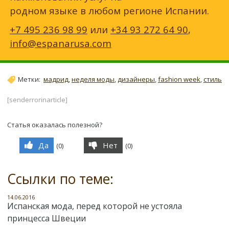
родном языке в любом регионе Испании.
+7 495 236 98 99
или
+34 93 272 64 90
,
info@espanarusa.com
Метки:
мадрид
,
неделя моды
,
дизайнеры
,
fashion week
,
стиль
[senderrorinarticle]
Статья оказалась полезной?
Да
Нет
(
0
)
(
0
)
Ссылки по теме:
14.06.2016
Испанская мода, перед которой не устояла
принцесса Швеции