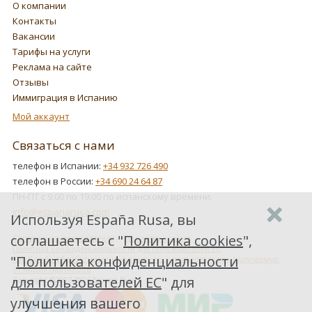
О компании
Контакты
Вакансии
Тарифы на услуги
Реклама на сайте
Отзывы
Иммиграция в Испанию
Мой аккаунт
Связаться с нами
телефон в Испании:
+34 932 726 490
телефон в России:
+34 690 24 64 87
ПН-ПТ с 9:00 по 19:00 по испанскому времени.
info@espanarusa.com
Используя España Rusa, вы
соглашаетесь с "
Политика cookies
",
Соглашение пользователя
Политика cookies
Политика конфиденциальности для пользователей ЕС
"
Политика конфиденциальности
Как Google обрабатывает информацию о пользователях, получаемую
от наших партнеров
для пользователей ЕС
" для
Copyright ©2007-2026 Espana Rusa
улучшения вашего