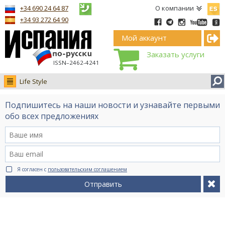
Españ
+34 690 24 64 87
О компании
+34 93 272 64 90
Мой аккаунт
Заказать услуги
ISSN–2462-4241
Life Style
Новости
Подпишитесь на наши новости и узнавайте первыми
Интервью
обо всех предложениях
Фото
Видео Ruso.TV
BCN life
Я согласен с
пользовательским соглашением
Сервис на немецком
Отправить