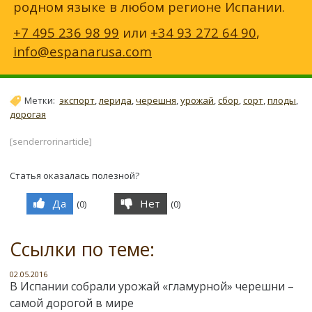
родном языке в любом регионе Испании.
+7 495 236 98 99
или
+34 93 272 64 90
,
info@espanarusa.com
Метки:
экспорт
,
лерида
,
черешня
,
урожай
,
сбор
,
сорт
,
плоды
,
дорогая
[senderrorinarticle]
Статья оказалась полезной?
Да
Нет
(
0
)
(
0
)
Ссылки по теме:
02.05.2016
В Испании собрали урожай «гламурной» черешни –
самой дорогой в мире