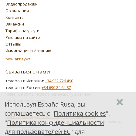
Видеопродакшн
О компании
Контакты
Вакансии
Тарифы на услуги
Реклама на сайте
Отзывы
Иммиграция в Испанию
Мой аккаунт
Связаться с нами
телефон в Испании:
+34 932 726 490
телефон в России:
+34 690 24 64 87
ПН-ПТ с 9:00 по 19:00 по испанскому времени.
info@espanarusa.com
Используя España Rusa, вы
соглашаетесь с "
Политика cookies
",
Соглашение пользователя
Политика cookies
Политика конфиденциальности для пользователей ЕС
"
Политика конфиденциальности
Как Google обрабатывает информацию о пользователях, получаемую
от наших партнеров
для пользователей ЕС
" для
Copyright ©2007-2026 Espana Rusa