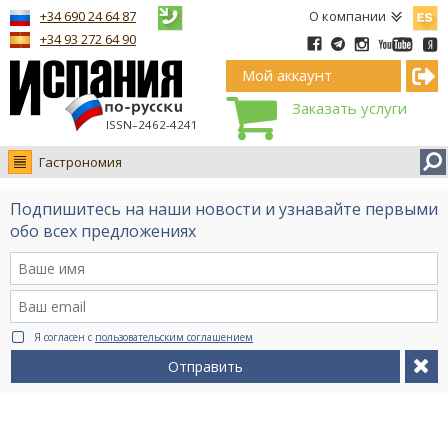
Españ
+34 690 24 64 87
О компании
+34 93 272 64 90
Мой аккаунт
Заказать услуги
ISSN–2462-4241
Гастрономия
Новости
Подпишитесь на наши новости и узнавайте первыми
Интервью
обо всех предложениях
Фото
Видео Ruso.TV
BCN life
Я согласен с
пользовательским соглашением
Сервис на немецком
Отправить