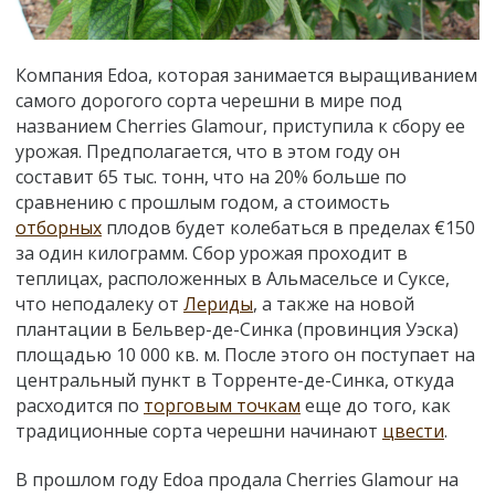
Компания Edoa, которая занимается выращиванием
самого дорогого сорта черешни в мире под
названием Cherries Glamour, приступила к сбору ее
урожая. Предполагается, что в этом году он
составит 65 тыс. тонн, что на 20% больше по
сравнению с прошлым годом, а стоимость
отборных
плодов будет колебаться в пределах €150
за один килограмм. Сбор урожая проходит в
теплицах, расположенных в Альмасельсе и Суксе,
что неподалеку от
Лериды
, а также на новой
плантации в Бельвер-де-Синка (провинция Уэска)
площадью 10 000 кв. м. После этого он поступает на
центральный пункт в Торренте-де-Синка, откуда
расходится по
торговым точкам
еще до того, как
традиционные сорта черешни начинают
цвести
.
В прошлом году Edoa продала Cherries Glamour на