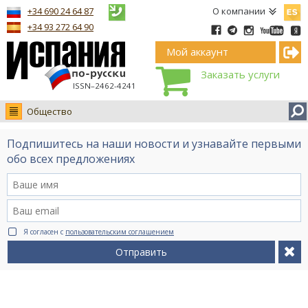
Españ
+34 690 24 64 87
О компании
+34 93 272 64 90
Мой аккаунт
Заказать услуги
ISSN–2462-4241
Общество
Новости
Подпишитесь на наши новости и узнавайте первыми
Интервью
обо всех предложениях
Фото
Видео Ruso.TV
BCN life
Я согласен с
пользовательским соглашением
Сервис на немецком
Отправить