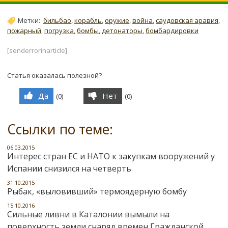
Метки:
бильбао
,
корабль
,
оружие
,
война
,
саудовская аравия
,
пожарный
,
погрузка
,
бомбы
,
детонаторы
,
бомбардировки
[senderrorinarticle]
Статья оказалась полезной?
Да
Нет
(
0
)
(
0
)
Ссылки по теме:
06.03.2015
Интерес стран ЕС и НАТО к закупкам вооружений у
Испании снизился на четверть
31.10.2015
Рыбак, «выловивший» термоядерную бомбу
15.10.2016
Сильные ливни в Каталонии вымыли на
поверхность земли снаряд времен Гражданской