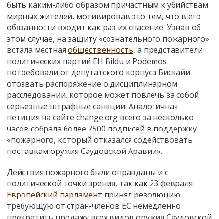
быть каким-либо образом причастным к убийствам
мирных жителей, мотивировав это тем, что в его
обязанности входит как раз их спасение. Узнав об
этом случае, на защиту «сознательного пожарного»
встала местная
общественность
, а представители
политических партий EH Bildu и Podemos
потребовали от депутатского корпуса Бискайи
отозвать распоряжение о дисциплинарном
расследовании, которое может повлечь за собой
серьезные штрафные санкции. Аналогичная
петиция на сайте change.org всего за несколько
часов собрала более 7500 подписей в поддержку
«пожарного, который отказался содействовать
поставкам оружия Саудовской Аравии».
Действия пожарного были оправданы и с
политической точки зрения, так как 23 февраля
Европейский парламент
принял резолюцию,
требующую от стран-членов ЕС немедленно
прекратить продажу всех видов оружия Саудовской