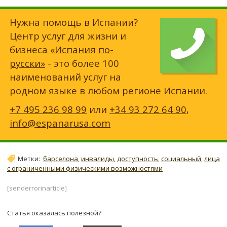
Нужна помощь в Испании?
Центр услуг для жизни и
бизнеса
«Испания по-
русски»
- это более 100
наименований услуг на
родном языке в любом регионе Испании.
+7 495 236 98 99
или
+34 93 272 64 90
,
info@espanarusa.com
Метки:
барселона
,
инвалиды
,
доступность
,
социальный
,
лица
с ограниченными физическими возможностями
[senderrorinarticle]
Статья оказалась полезной?