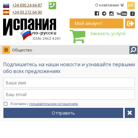
Españ
+34 690 24 64 87
О компании
+34 93 272 64 90
Мой аккаунт
Заказать услуги
ISSN–2462-4241
Общество
Новости
Подпишитесь на наши новости и узнавайте первыми
Интервью
обо всех предложениях
Фото
Видео Ruso.TV
BCN life
Я согласен с
пользовательским соглашением
Сервис на немецком
Отправить