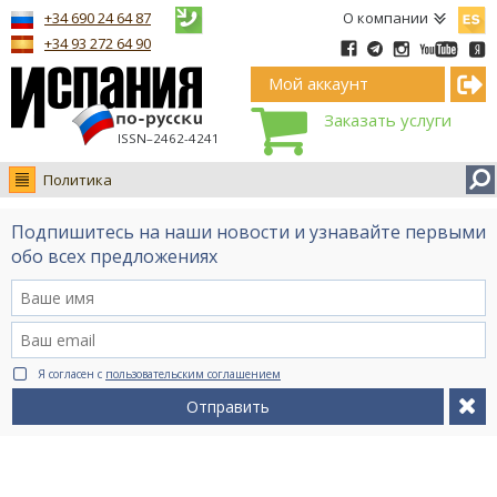
Españ
+34 690 24 64 87
О компании
+34 93 272 64 90
Мой аккаунт
Заказать услуги
ISSN–2462-4241
Политика
Новости
Подпишитесь на наши новости и узнавайте первыми
Интервью
обо всех предложениях
Фото
Видео Ruso.TV
BCN life
Я согласен с
пользовательским соглашением
Сервис на немецком
Отправить