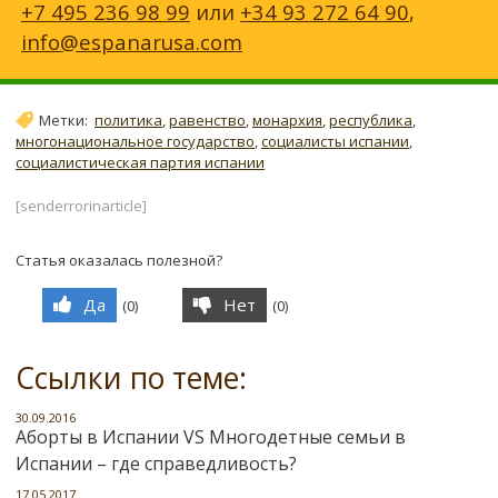
+7 495 236 98 99
или
+34 93 272 64 90
,
info@espanarusa.com
Метки:
политика
,
равенство
,
монархия
,
республика
,
многонациональное государство
,
социалисты испании
,
социалистическая партия испании
[senderrorinarticle]
Статья оказалась полезной?
Да
Нет
(
0
)
(
0
)
Ссылки по теме:
30.09.2016
Аборты в Испании VS Многодетные семьи в
Испании – где справедливость?
17.05.2017