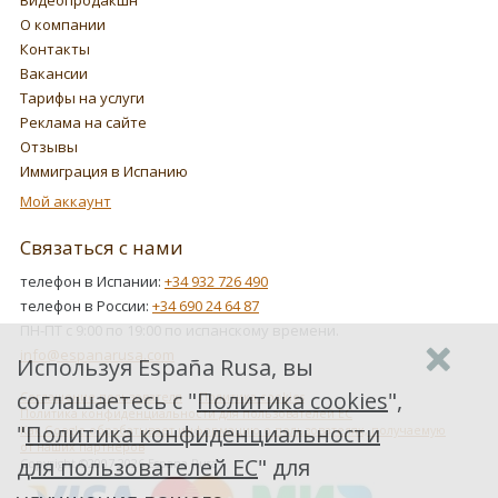
Видеопродакшн
О компании
Контакты
Вакансии
Тарифы на услуги
Реклама на сайте
Отзывы
Иммиграция в Испанию
Мой аккаунт
Связаться с нами
телефон в Испании:
+34 932 726 490
телефон в России:
+34 690 24 64 87
ПН-ПТ с 9:00 по 19:00 по испанскому времени.
info@espanarusa.com
Используя España Rusa, вы
соглашаетесь с "
Политика cookies
",
Соглашение пользователя
Политика cookies
Политика конфиденциальности для пользователей ЕС
"
Политика конфиденциальности
Как Google обрабатывает информацию о пользователях, получаемую
от наших партнеров
для пользователей ЕС
" для
Copyright ©2007-2026 Espana Rusa