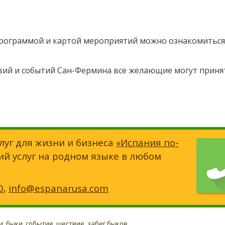
программой и картой мероприятий можно ознакомитьс
твий и событий Сан-Фермина все желающие могут приня
луг для жизни и бизнеса
«Испания по-
ий услуг на родном языке в любом
0
,
info@espanarusa.com
и
,
быки
,
событие
,
шествие
,
забег быков