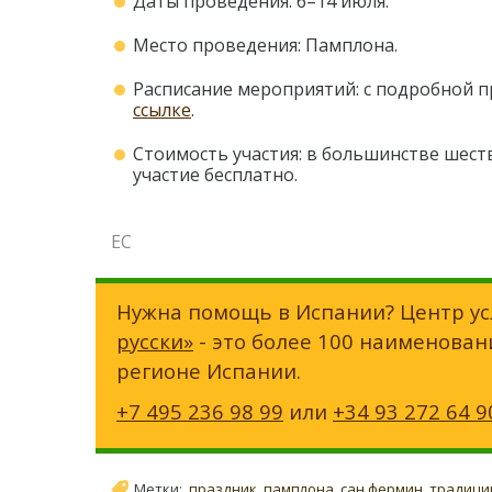
Даты проведения: 6–14 июля.
Место проведения: Памплона.
Расписание мероприятий: с подробной 
ссылке
.
Стоимость участия: в большинстве шес
участие бесплатно.
ЕС
Нужна помощь в Испании? Центр ус
русски»
- это более 100 наименован
регионе Испании.
+7 495 236 98 99
или
+34 93 272 64 9
Метки:
праздник
,
памплона
,
сан фермин
,
традици