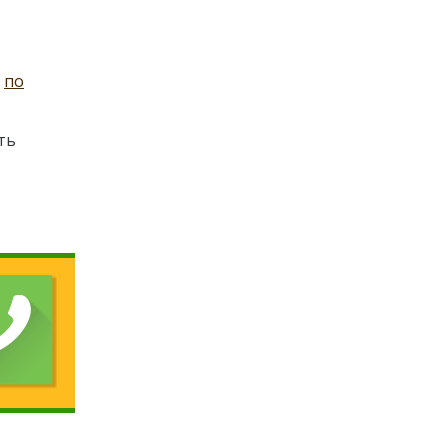
я
по
ть