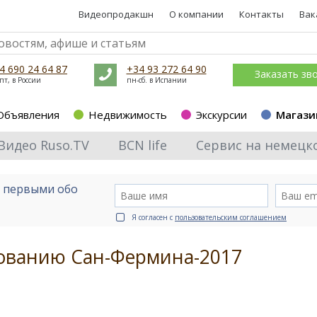
Видеопродакшн
О компании
Контакты
Вак
4 690 24 64 87
+34 93 272 64 90
Заказать зв
пт, в России
пн-сб. в Испании
Объявления
Недвижимость
Экскурсии
Магази
Видео Ruso.TV
BCN life
Сервис на немецк
е первыми обо
Я согласен с
пользовательским соглашением
нованию Сан-Фермина-2017