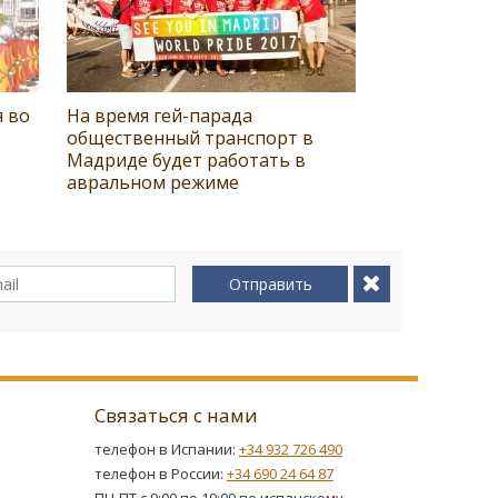
я во
На время гей-парада
общественный транспорт в
Мадриде будет работать в
авральном режиме
Отправить
Связаться с нами
телефон в Испании:
+34 932 726 490
телефон в России:
+34 690 24 64 87
ПН-ПТ с 9:00 по 19:00 по испанскому