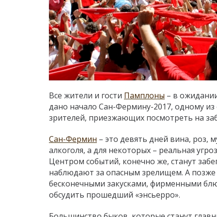
Все жители и гости
Памплоны
– в ожидании
дано начало Сан-Фермину-2017, одному из
зрителей, приезжающих посмотреть на заб
Сан-Фермин
– это девять дней вина, роз, 
алкоголя, а для некоторых – реальная угроз
Центром событий, конечно же, станут забе
наблюдают за опасным зрелищем. А позже 
бесконечными закусками, фирменными бл
обсудить прошедший «энсьерро».
Большинство быков, которые станут главны