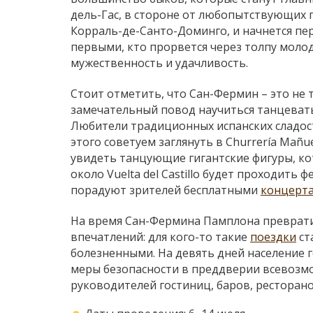
дель-Гас, в стороне от любопытствующих гл
Корраль-де-Санто-Доминго, и начнется пе
первыми, кто прорвется через толпу моло
мужественность и удачливость.
Стоит отметить, что Сан-Фермин – это не 
замечательный повод научиться танцева
Любители традиционных испанских сладос
этого советуем заглянуть в Churrería Mañue
увидеть танцующие гигантские фигуры, к
около Vuelta del Castillo будет проходить
порадуют зрителей бесплатными
концерт
На время Сан-Фермина Памплона преврати
впечатлений: для кого-то такие
поездки
ст
болезненными. На девять дней население г
меры безопасности в преддверии всевозмо
руководителей гостиниц, баров, ресторан