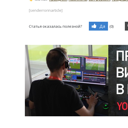
[senderrorinarticle]
Да
Статья оказалась полезной?
(
0
)