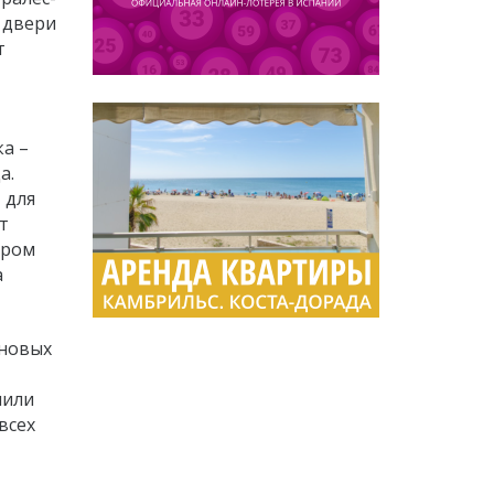
я двери
т
ка –
а.
 для
т
ером
а
 новых
лили
всех