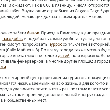
аз, и ожидают, как в 8.00 в пятницу, 7 июля, откроютс
рвый забег. Внушающие страх быки из Cegada Gago буду
дых людей, желающих доказать всем зрителям свою
только забеги
быков
. Приезд в Памплону в дни праздни
ть
пасодобль
и подобрать самые удобные туфли для танц
тей смогут попробовать
чуррос
со 145-летней историей,
ta (Calle Mañueta, 8). По всему городу также можно буде
оторые впечатляют не только
детей
, но и взрослых. Веч
 фестиваль фейерверков, а многие другие площади город
ами
.
тся в мировой центр притяжения туристов, жаждущих
ановятся незабываемыми на всю жизнь, а для кого-то и
орода увеличится почти в пять раз, поэтому власти уси
жных атак и провели дополнительный инструктаж для 
ов и общественных мест.