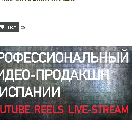
Нет
(
0
)