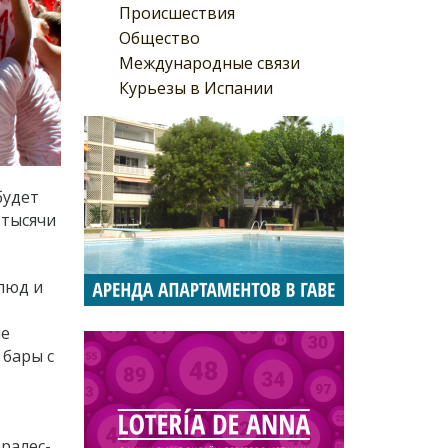
Происшествия
Общество
Международные связи
Курьезы в Испании
будет
 тысячи
блюд и
.
ие
 бары с
ралес-