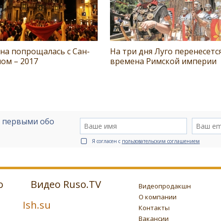
на попрощалась с Сан-
На три дня Луго перенесетс
ом – 2017
времена Римской империи
е первыми обо
Я согласен с
пользовательским соглашением
о
Видео Ruso.TV
Видеопродакшн
О компании
Ish.su
Контакты
Вакансии