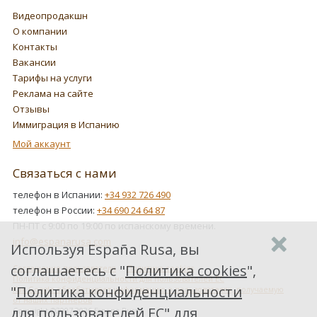
Видеопродакшн
О компании
Контакты
Вакансии
Тарифы на услуги
Реклама на сайте
Отзывы
Иммиграция в Испанию
Мой аккаунт
Связаться с нами
телефон в Испании:
+34 932 726 490
телефон в России:
+34 690 24 64 87
ПН-ПТ с 9:00 по 19:00 по испанскому времени.
info@espanarusa.com
Используя España Rusa, вы
соглашаетесь с "
Политика cookies
",
Соглашение пользователя
Политика cookies
Политика конфиденциальности для пользователей ЕС
"
Политика конфиденциальности
Как Google обрабатывает информацию о пользователях, получаемую
от наших партнеров
для пользователей ЕС
" для
Copyright ©2007-2026 Espana Rusa