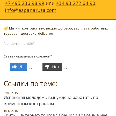
+7 495 236 98 99
или
+34 93 272 64 90
,
info@espanarusa.com
Метки:
контракт
,
инспекция
,
договор
,
зарплата
,
работник
,
трудовая
,
доставка
,
deliveroo
[senderrorinarticle]
Статья оказалась полезной?
Да
Нет
(
0
)
(
0
)
Ссылки по теме:
29.09.2015
Испанская молодежь вынуждена работать по
временным контрактам
18.10.2016
«Киты» интернет-торговли решили вовлечь в нее